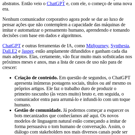
abstratos. Então veio o
ChatGPT
e, com ele, o começo de uma nova
era.
Nenhum comunicador corporativo agora pode se dar ao luxo de
pensar ações que não contemplem a capacidade das máquinas de
imitar e automatizar o pensamento humano, aprendendo e tomando
decisões com base em dados e algoritmos.
ChatGPT
e outras ferramentas de IA, como
Midjourney
,
Synthesia
,
Dall.E2
e
Jasper
, estão amplamente difundidos e ganham cada dia
mais adeptos. Elas, certamente, vão ficar muito mais sofisticadas nos
próximos meses e anos, mas a lista de casos de uso não para de
crescer:
Criação de conteúdo.
Em questão de segundos, o ChatGPT
apresenta inúmeras postagens sociais, títulos ou até mesmo os
próprios artigos. Ele faz o trabalho duro de produzir o
primeiro rascunho (às vezes muito) bruto e, em seguida, o
comunicador entra para arrumá-lo e infundi-lo com um toque
humano.
Gestão de comunidade.
Já podemos começar a esquecer os
bots mecanizados que conhecíamos até aqui. Os novos
modelos de linguagem natural estão começando a imitar de
forma persuasiva o tom humano de conversação. Assim, o
diálogo com stakeholders nos mais diversos canais pode ser