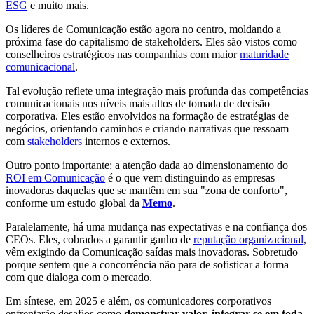
ESG
e muito mais.
Os líderes de Comunicação estão agora no centro, moldando a
próxima fase do capitalismo de stakeholders. Eles são vistos como
conselheiros estratégicos nas companhias com maior
maturidade
comunicacional
.
Tal evolução reflete uma integração mais profunda das competências
comunicacionais nos níveis mais altos de tomada de decisão
corporativa. Eles estão envolvidos na formação de estratégias de
negócios, orientando caminhos e criando narrativas que ressoam
com
stakeholders
internos e externos.
Outro ponto importante: a atenção dada ao dimensionamento do
ROI em Comunicação
é o que vem distinguindo as empresas
inovadoras daquelas que se mantêm em sua "zona de conforto",
conforme um estudo global da
Memo
.
Paralelamente, há uma mudança nas expectativas e na confiança dos
CEOs. Eles, cobrados a garantir ganho de
reputação organizacional
,
vêm exigindo da Comunicação saídas mais inovadoras. Sobretudo
porque sentem que a concorrência não para de sofisticar a forma
com que dialoga com o mercado.
Em síntese, em 2025 e além, os comunicadores corporativos
enfrentarão desafios como
demonstrar valor, integrar-se em toda