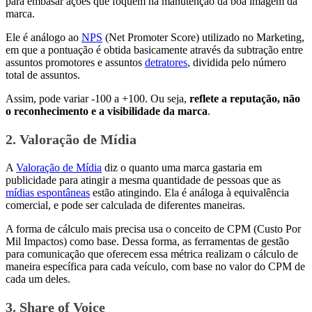
para embasar ações que foquem na manutenção da boa imagem da
marca.
Ele é análogo ao
NPS
(Net Promoter Score) utilizado no Marketing,
em que a pontuação é obtida basicamente através da subtração entre
assuntos promotores e assuntos
detratores
, dividida pelo número
total de assuntos.
Assim, pode variar -100 a +100. Ou seja,
reflete a reputação, não
o reconhecimento e a visibilidade da marca
.
2. Valoração de Mídia
A
Valoração de Mídia
diz o quanto uma marca gastaria em
publicidade para atingir a mesma quantidade de pessoas que as
mídias espontâneas
estão atingindo. Ela é análoga à equivalência
comercial, e pode ser calculada de diferentes maneiras.
A forma de cálculo mais precisa usa o conceito de CPM (Custo Por
Mil Impactos) como base. Dessa forma, as ferramentas de gestão
para comunicação que oferecem essa métrica realizam o cálculo de
maneira específica para cada veículo, com base no valor do CPM de
cada um deles.
3. Share of Voice