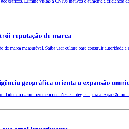
geográficos. Elimine visitas a CNPJs inativos e aumente a eficiência d
strói reputação de marca
o de marca mensurável. Saiba usar cultura para construir autoridade e 
gência geográfica orienta a expansão omni
am dados do e-commerce em decisões estratégicas para a expansão omni