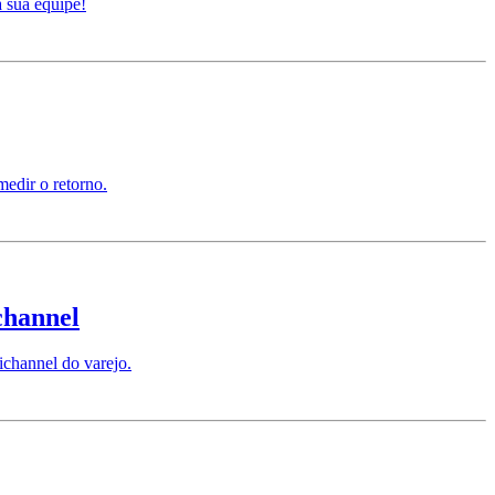
a sua equipe!
medir o retorno.
channel
channel do varejo.