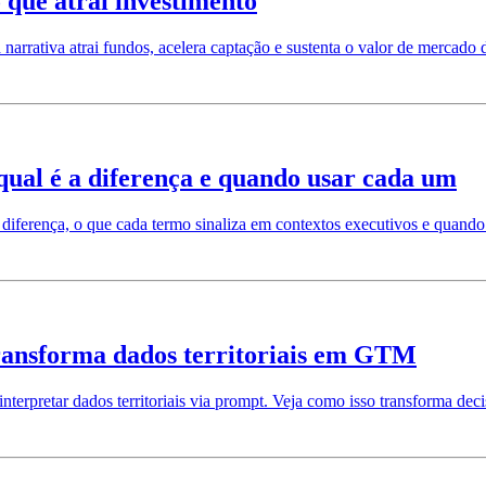
que atrai investimento
rrativa atrai fundos, acelera captação e sustenta o valor de mercado d
 qual é a diferença e quando usar cada um
diferença, o que cada termo sinaliza em contextos executivos e quando
transforma dados territoriais em GTM
 interpretar dados territoriais via prompt. Veja como isso transforma d