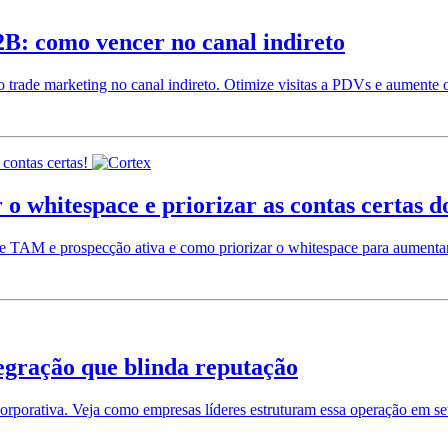
2B: como vencer no canal indireto
trade marketing no canal indireto. Otimize visitas a PDVs e aumente o 
o whitespace e priorizar as contas certas 
 TAM e prospecção ativa e como priorizar o whitespace para aumentar 
egração que blinda reputação
rporativa. Veja como empresas líderes estruturam essa operação em se