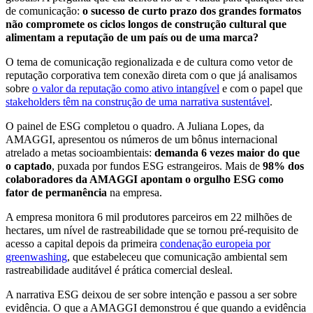
de comunicação:
o sucesso de curto prazo dos grandes formatos
não compromete os ciclos longos de construção cultural que
alimentam a reputação de um país ou de uma marca?
O tema de comunicação regionalizada e de cultura como vetor de
reputação corporativa tem conexão direta com o que já analisamos
sobre
o valor da reputação como ativo intangível
e com o papel que
stakeholders têm na construção de uma narrativa sustentável
.
O painel de ESG completou o quadro. A Juliana Lopes, da
AMAGGI, apresentou os números de um bônus internacional
atrelado a metas socioambientais:
demanda 6 vezes maior do que
o captado
, puxada por fundos ESG estrangeiros. Mais de
98% dos
colaboradores da AMAGGI apontam o orgulho ESG como
fator de permanência
na empresa.
A empresa monitora 6 mil produtores parceiros em 22 milhões de
hectares, um nível de rastreabilidade que se tornou pré-requisito de
acesso a capital depois da primeira
condenação europeia por
greenwashing
, que estabeleceu que comunicação ambiental sem
rastreabilidade auditável é prática comercial desleal.
A narrativa ESG deixou de ser sobre intenção e passou a ser sobre
evidência. O que a AMAGGI demonstrou é que quando a evidência