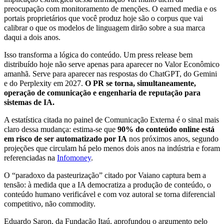
preocupação com monitoramento de menções. O earned media e os
portais proprietários que você produz hoje são o corpus que vai
calibrar o que os modelos de linguagem dirão sobre a sua marca
daqui a dois anos.
Isso transforma a lógica do conteúdo. Um press release bem
distribuído hoje não serve apenas para aparecer no Valor Econômico
amanhã. Serve para aparecer nas respostas do ChatGPT, do Gemini
e do Perplexity em 2027.
O PR se torna, simultaneamente,
operação de comunicação e engenharia de reputação para
sistemas de IA.
A estatística citada no painel de Comunicação Externa é o sinal mais
claro dessa mudança: estima-se que
90% do conteúdo online está
em risco de ser automatizado por IA
nos próximos anos, segundo
projeções que circulam há pelo menos dois anos na indústria e foram
referenciadas na
Infomoney
.
O “paradoxo da pasteurização” citado por Vaiano captura bem a
tensão: à medida que a IA democratiza a produção de conteúdo, o
conteúdo humano verificável e com voz autoral se torna diferencial
competitivo, não commodity.
Eduardo Saron, da Fundação Itaú, aprofundou o argumento pelo