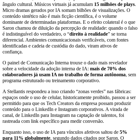
ângulo cultural. Músicos virtuais já acumulam
15 milhões de plays
.
Micro dramas gerados por IA somam bilhões de visualizações. O
conteúdo sintético não é mais ficção científica, é o volume
dominante de determinadas plataformas. E o efeito colateral é o que
Saron chamou de diluição da percepção de realidade: quando o falso
é indistinguível do verdadeiro, o “
direito à realidade
” se torna
diferencial. Ambientes comunicacionais verificáveis, com fontes
identificadas e cadeia de custódia do dado, viram ativos de
confiança.
O painel de Comunicação Interna trouxe o dado mais revelador
sobre a velocidade da adoção interna de IA:
mais de 70% dos
colaboradores já usam IA no trabalho de forma autônoma
, sem
programa estruturado ou treinamento corporativo.
A Stellantis respondeu a isso criando “zonas verdes” nas fábricas:
espaços onde o uso de celular, historicamente proibido, passou a ser
permitido para que os Tech Creators da empresa possam produzir
conteúdo para o LinkedIn e Instagram corporativos. A virada de
canal, de LinkedIn para Instagram na captação de talentos, foi
rastreada com link específico para medir conversão.
Enquanto isso, o uso de IA para vínculos afetivos saltou de
5%
para 11% globalmente
, segundo dados citados por Saron. O