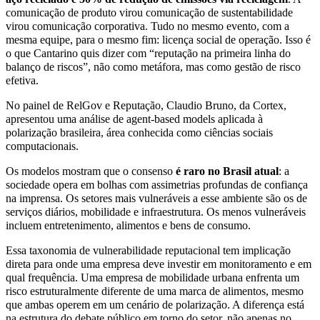
comunicação de produto virou comunicação de sustentabilidade
virou comunicação corporativa. Tudo no mesmo evento, com a
mesma equipe, para o mesmo fim: licença social de operação. Isso é
o que Cantarino quis dizer com “reputação na primeira linha do
balanço de riscos”, não como metáfora, mas como gestão de risco
efetiva.
No painel de RelGov e Reputação, Claudio Bruno, da Cortex,
apresentou uma análise de agent-based models aplicada à
polarização brasileira, área conhecida como ciências sociais
computacionais.
Os modelos mostram que o consenso
é raro no Brasil atual
: a
sociedade opera em bolhas com assimetrias profundas de confiança
na imprensa. Os setores mais vulneráveis a esse ambiente são os de
serviços diários, mobilidade e infraestrutura. Os menos vulneráveis
incluem entretenimento, alimentos e bens de consumo.
Essa taxonomia de vulnerabilidade reputacional tem implicação
direta para onde uma empresa deve investir em monitoramento e em
qual frequência. Uma empresa de mobilidade urbana enfrenta um
risco estruturalmente diferente de uma marca de alimentos, mesmo
que ambas operem em um cenário de polarização. A diferença está
na estrutura do debate público em torno do setor, não apenas no