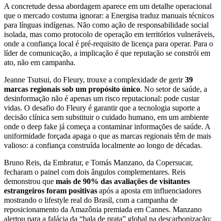
A concretude dessa abordagem aparece em um detalhe operacional
que o mercado costuma ignorar: a Energisa traduz manuais técnicos
para línguas indígenas. Não como ação de responsabilidade social
isolada, mas como protocolo de operação em territórios vulneráveis,
onde a confiança local é pré-requisito de licença para operar. Para o
líder de comunicação, a implicação é que reputação se constrói em
ato, não em campanha.
Jeanne Tsutsui, do Fleury, trouxe a complexidade de gerir
39
marcas regionais sob um propósito único
. No setor de saúde, a
desinformação não é apenas um risco reputacional: pode custar
vidas. O desafio do Fleury é garantir que a tecnologia suporte a
decisão clínica sem substituir o cuidado humano, em um ambiente
onde o deep fake já começa a contaminar informações de saúde. A
uniformidade forçada apaga o que as marcas regionais têm de mais
valioso: a confiança construída localmente ao longo de décadas.
Bruno Reis, da Embratur, e Tomás Manzano, da Copersucar,
fecharam o painel com dois ângulos complementares. Reis
demonstrou que
mais de 90% das avaliações de visitantes
estrangeiros foram positivas
após a aposta em influenciadores
mostrando o lifestyle real do Brasil, com a campanha de
reposicionamento da Amazônia premiada em Cannes. Manzano
alertou para a falácia da “bala de prata” global na descarbonização: