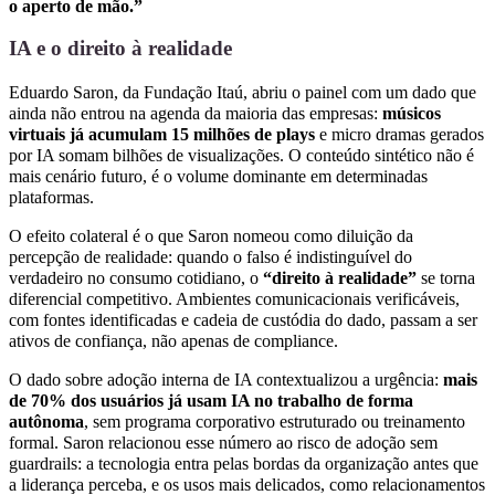
o aperto de mão.”
IA e o direito à realidade
Eduardo Saron, da Fundação Itaú, abriu o painel com um dado que
ainda não entrou na agenda da maioria das empresas:
músicos
virtuais já acumulam 15 milhões de plays
e micro dramas gerados
por IA somam bilhões de visualizações. O conteúdo sintético não é
mais cenário futuro, é o volume dominante em determinadas
plataformas.
O efeito colateral é o que Saron nomeou como diluição da
percepção de realidade: quando o falso é indistinguível do
verdadeiro no consumo cotidiano, o
“direito à realidade”
se torna
diferencial competitivo. Ambientes comunicacionais verificáveis,
com fontes identificadas e cadeia de custódia do dado, passam a ser
ativos de confiança, não apenas de compliance.
O dado sobre adoção interna de IA contextualizou a urgência:
mais
de 70% dos usuários já usam IA no trabalho de forma
autônoma
, sem programa corporativo estruturado ou treinamento
formal. Saron relacionou esse número ao risco de adoção sem
guardrails: a tecnologia entra pelas bordas da organização antes que
a liderança perceba, e os usos mais delicados, como relacionamentos