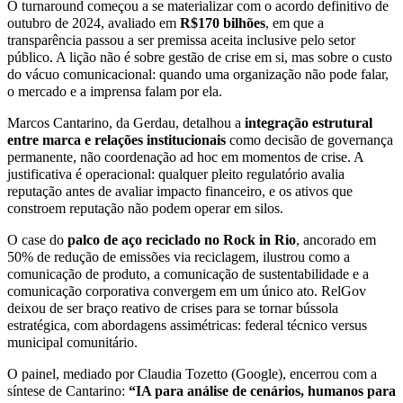
O turnaround começou a se materializar com o acordo definitivo de
outubro de 2024, avaliado em
R$170 bilhões
, em que a
transparência passou a ser premissa aceita inclusive pelo setor
público. A lição não é sobre gestão de crise em si, mas sobre o custo
do vácuo comunicacional: quando uma organização não pode falar,
o mercado e a imprensa falam por ela.
Marcos Cantarino, da Gerdau, detalhou a
integração estrutural
entre marca e relações institucionais
como decisão de governança
permanente, não coordenação ad hoc em momentos de crise. A
justificativa é operacional: qualquer pleito regulatório avalia
reputação antes de avaliar impacto financeiro, e os ativos que
constroem reputação não podem operar em silos.
O case do
palco de aço reciclado no Rock in Rio
, ancorado em
50% de redução de emissões via reciclagem, ilustrou como a
comunicação de produto, a comunicação de sustentabilidade e a
comunicação corporativa convergem em um único ato. RelGov
deixou de ser braço reativo de crises para se tornar bússola
estratégica, com abordagens assimétricas: federal técnico versus
municipal comunitário.
O painel, mediado por Claudia Tozetto (Google), encerrou com a
síntese de Cantarino:
“IA para análise de cenários, humanos para