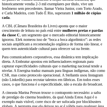
historicamente vendia 2-3 mil exemplares por título, vive um
fenômeno sem precedentes. Itamar Vieira Junior, com Torto Arado,
e Carla Madeira, com Tudo É Rio, superaram
1 milhão de cópias
cada
.
A CBL (Câmara Brasileira do Livro) aponta que o maior
crescimento de leitura no país está entre
mulheres pretas e pardas
da classe C
, um segmento que o mercado editorial historicamente
ignorou. Elek nomeou isso de “boca a boca algorítmico”: as redes
sociais amplificam a recomendação orgânica de forma não linear, e
quem tem autenticidade cultural para oferecer sai na frente.
Para comunicadores corporativos, essa dinâmica tem implicação
direta. A Embratur apostou em influenciadores regionais para
capturar especificidades culturais que o marketing nacional tende a
nivelar. A Energisa traduz manuais para línguas indígenas, não como
CSR, mas como protocolo operacional. A Stellantis usou Instagram
(não LinkedIn) para recrutar talentos em fábricas. Em todos esses
casos, o que funciona é a especificidade, não a escala do broadcast.
A cineasta Marina Person trouxe o contraponto necessário: a safra
de prestígio do cinema brasileiro, da qual Ainda Estou Aqui é o
exemplo mais visível, corre risco de ser sufocada por blockbusters
globais. A pergunta que ela deixou no ar é válida para qualquer área