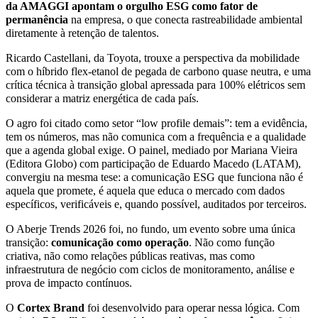
da AMAGGI apontam o orgulho ESG como fator de
permanência
na empresa, o que conecta rastreabilidade ambiental
diretamente à retenção de talentos.
Ricardo Castellani, da Toyota, trouxe a perspectiva da mobilidade
com o híbrido flex-etanol de pegada de carbono quase neutra, e uma
crítica técnica à transição global apressada para 100% elétricos sem
considerar a matriz energética de cada país.
O agro foi citado como setor “low profile demais”: tem a evidência,
tem os números, mas não comunica com a frequência e a qualidade
que a agenda global exige. O painel, mediado por Mariana Vieira
(Editora Globo) com participação de Eduardo Macedo (LATAM),
convergiu na mesma tese: a comunicação ESG que funciona não é
aquela que promete, é aquela que educa o mercado com dados
específicos, verificáveis e, quando possível, auditados por terceiros.
O Aberje Trends 2026 foi, no fundo, um evento sobre uma única
transição:
comunicação como operação
. Não como função
criativa, não como relações públicas reativas, mas como
infraestrutura de negócio com ciclos de monitoramento, análise e
prova de impacto contínuos.
O
Cortex Brand
foi desenvolvido para operar nessa lógica. Com