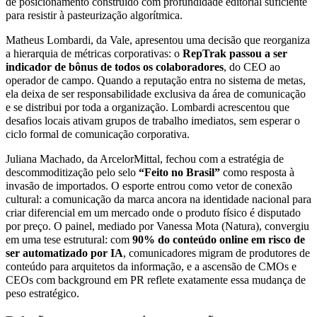
de posicionamento construído com profundidade editorial suficiente
para resistir à pasteurização algorítmica.
Matheus Lombardi, da Vale, apresentou uma decisão que reorganiza
a hierarquia de métricas corporativas: o
RepTrak passou a ser
indicador de bônus de todos os colaboradores
, do CEO ao
operador de campo. Quando a reputação entra no sistema de metas,
ela deixa de ser responsabilidade exclusiva da área de comunicação
e se distribui por toda a organização. Lombardi acrescentou que
desafios locais ativam grupos de trabalho imediatos, sem esperar o
ciclo formal de comunicação corporativa.
Juliana Machado, da ArcelorMittal, fechou com a estratégia de
descommoditização pelo selo
“Feito no Brasil”
como resposta à
invasão de importados. O esporte entrou como vetor de conexão
cultural: a comunicação da marca ancora na identidade nacional para
criar diferencial em um mercado onde o produto físico é disputado
por preço. O painel, mediado por Vanessa Mota (Natura), convergiu
em uma tese estrutural: com
90% do conteúdo online em risco de
ser automatizado por IA
, comunicadores migram de produtores de
conteúdo para arquitetos da informação, e a ascensão de CMOs e
CEOs com background em PR reflete exatamente essa mudança de
peso estratégico.