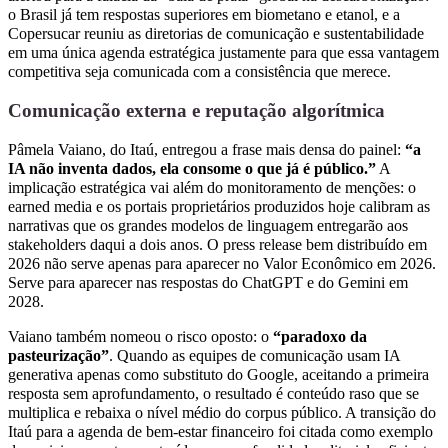
o Brasil já tem respostas superiores em biometano e etanol, e a
Copersucar reuniu as diretorias de comunicação e sustentabilidade
em uma única agenda estratégica justamente para que essa vantagem
competitiva seja comunicada com a consistência que merece.
Comunicação externa e reputação algorítmica
Pâmela Vaiano, do Itaú, entregou a frase mais densa do painel:
“a
IA não inventa dados, ela consome o que já é público.”
A
implicação estratégica vai além do monitoramento de menções: o
earned media e os portais proprietários produzidos hoje calibram as
narrativas que os grandes modelos de linguagem entregarão aos
stakeholders daqui a dois anos. O press release bem distribuído em
2026 não serve apenas para aparecer no Valor Econômico em 2026.
Serve para aparecer nas respostas do ChatGPT e do Gemini em
2028.
Vaiano também nomeou o risco oposto: o
“paradoxo da
pasteurização”
. Quando as equipes de comunicação usam IA
generativa apenas como substituto do Google, aceitando a primeira
resposta sem aprofundamento, o resultado é conteúdo raso que se
multiplica e rebaixa o nível médio do corpus público. A transição do
Itaú para a agenda de bem-estar financeiro foi citada como exemplo