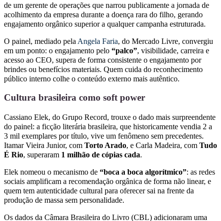
de um gerente de operações que narrou publicamente a jornada de
acolhimento da empresa durante a doença rara do filho, gerando
engajamento orgânico superior a qualquer campanha estruturada.
O painel, mediado pela
Angela Faria
, do Mercado Livre, convergiu
em um ponto: o engajamento pelo
“palco”
, visibilidade, carreira e
acesso ao CEO, supera de forma consistente o engajamento por
brindes ou benefícios materiais. Quem cuida do reconhecimento
público interno colhe o conteúdo externo mais autêntico.
Cultura brasileira como soft power
Cassiano Elek, do Grupo Record, trouxe o dado mais surpreendente
do painel: a ficção literária brasileira, que historicamente vendia 2 a
3 mil exemplares por título, vive um fenômeno sem precedentes.
Itamar Vieira Junior, com
Torto Arado
, e Carla Madeira, com
Tudo
É Rio
, superaram
1 milhão de cópias cada
.
Elek nomeou o mecanismo de
“boca a boca algorítmico”
: as redes
sociais amplificam a recomendação orgânica de forma não linear, e
quem tem autenticidade cultural para oferecer sai na frente da
produção de massa sem personalidade.
Os dados da Câmara Brasileira do Livro (CBL) adicionaram uma