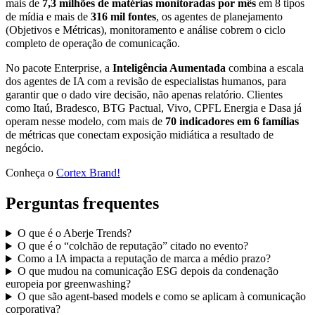
mais de
7,3 milhões de matérias monitoradas por mês
em 8 tipos
de mídia e mais de
316 mil fontes
, os agentes de planejamento
(Objetivos e Métricas), monitoramento e análise cobrem o ciclo
completo de operação de comunicação.
No pacote Enterprise, a
Inteligência Aumentada
combina a escala
dos agentes de IA com a revisão de especialistas humanos, para
garantir que o dado vire decisão, não apenas relatório. Clientes
como Itaú, Bradesco, BTG Pactual, Vivo, CPFL Energia e Dasa já
operam nesse modelo, com mais de
70 indicadores em 6 famílias
de métricas que conectam exposição midiática a resultado de
negócio.
Conheça o
Cortex Brand!
Perguntas frequentes
O que é o Aberje Trends?
O que é o “colchão de reputação” citado no evento?
Como a IA impacta a reputação de marca a médio prazo?
O que mudou na comunicação ESG depois da condenação
europeia por greenwashing?
O que são agent-based models e como se aplicam à comunicação
corporativa?