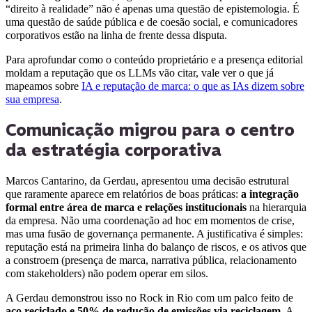
“direito à realidade” não é apenas uma questão de epistemologia. É
uma questão de saúde pública e de coesão social, e comunicadores
corporativos estão na linha de frente dessa disputa.
Para aprofundar como o conteúdo proprietário e a presença editorial
moldam a reputação que os LLMs vão citar, vale ver o que já
mapeamos sobre
IA e reputação de marca: o que as IAs dizem sobre
sua empresa
.
Comunicação migrou para o centro
da estratégia corporativa
Marcos Cantarino, da Gerdau, apresentou uma decisão estrutural
que raramente aparece em relatórios de boas práticas:
a integração
formal entre área de marca e relações institucionais
na hierarquia
da empresa. Não uma coordenação ad hoc em momentos de crise,
mas uma fusão de governança permanente. A justificativa é simples:
reputação está na primeira linha do balanço de riscos, e os ativos que
a constroem (presença de marca, narrativa pública, relacionamento
com stakeholders) não podem operar em silos.
A Gerdau demonstrou isso no Rock in Rio com um palco feito de
aço reciclado e 50% de redução de emissões via reciclagem
. A