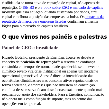
é sólida, ela se torna ativo de captação de capital, não apenas de
reputação. O
ISE B3
e o
e-book sobre ESG e mercado de capitais
mostram que essa equação, quando sustentada por dados, atrai
capital e melhora a posição das empresas na bolsa. Os
impactos da
reputação de marca para empresas listadas
confirmam a mesma
lógica para o mercado de capitais brasileiro.
O que vimos nos painéis e palestras
Painel de CEOs: brasilidade
Ricardo Botelho, presidente da Energisa, trouxe ao debate o
conceito de
“colchão de reputação”
: a reserva de confiança
construída em tempos de normalidade que decide se um evento
climático severo vira crise institucional ou apenas um incidente
operacional gerenciável. A tese é direta: a intensificação das
ocorrências climáticas severas consome ativos reputacionais de
forma acelerada, e empresas que não investem na construção
contínua dessa reserva ficam descobertas exatamente quando mais
precisam do apoio dos stakeholders. Para a Energisa, comunicação
não opera mais como função de suporte, mas no centro das
operações em tempo real.