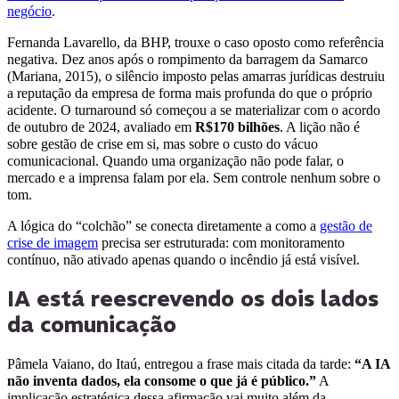
negócio
.
Fernanda Lavarello, da BHP, trouxe o caso oposto como referência
negativa. Dez anos após o rompimento da barragem da Samarco
(Mariana, 2015), o silêncio imposto pelas amarras jurídicas destruiu
a reputação da empresa de forma mais profunda do que o próprio
acidente. O turnaround só começou a se materializar com o acordo
de outubro de 2024, avaliado em
R$170 bilhões
. A lição não é
sobre gestão de crise em si, mas sobre o custo do vácuo
comunicacional. Quando uma organização não pode falar, o
mercado e a imprensa falam por ela. Sem controle nenhum sobre o
tom.
A lógica do “colchão” se conecta diretamente a como a
gestão de
crise de imagem
precisa ser estruturada: com monitoramento
contínuo, não ativado apenas quando o incêndio já está visível.
IA está reescrevendo os dois lados
da comunicação
Pâmela Vaiano, do Itaú, entregou a frase mais citada da tarde:
“A IA
não inventa dados, ela consome o que já é público.”
A
implicação estratégica dessa afirmação vai muito além da