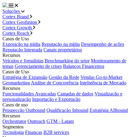
Soluções
Cortex Brand
Cortex Geofusion
Cortex Growth
Cortex Reach
Casos de Uso
Exposição na mídia
Reputação na mídia
Desempenho de ações
Reputação Integrada
Canais proprietários
Recursos
Veículos e Jornalistas
Benchmarking do setor
Monitoramento de
temas
Gerenciamento de crises
Balanços Financeiros
Casos de Uso
Estratégia de Expansão
Gestão da Rede
Vendas Go-to-Market
Geomarketing
Análise de Concorrência
Inteligência de Mercado
Recursos
Funcionalidades Avançadas
Camadas de dados
Visualização e
personalização
Importação e Exportação
Casos de uso
Prospecção Outbound
Qualificação Inbound
Estratégia Allbound
Recursos
Orchestrator
Outreach
GTM - Latam
Segmentos
Tecnologia
Finanças
B2B services