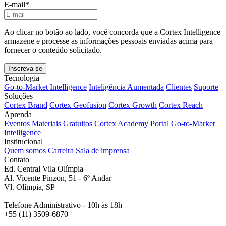
E-mail
*
Ao clicar no botão ao lado, você concorda que a Cortex Intelligence
armazene e processe as informações pessoais enviadas acima para
fornecer o conteúdo solicitado.
Tecnologia
Go-to-Market Intelligence
Inteligência Aumentada
Clientes
Suporte
Soluções
Cortex Brand
Cortex Geofusion
Cortex Growth
Cortex Reach
Aprenda
Eventos
Materiais Gratuitos
Cortex Academy
Portal Go-to-Market
Intelligence
Institucional
Quem somos
Carreira
Sala de imprensa
Contato
Ed. Central Vila Olímpia
Al. Vicente Pinzon, 51 - 6º Andar
Vl. Olímpia, SP
Telefone Administrativo - 10h às 18h
+55 (11) 3509-6870