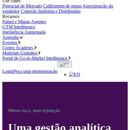
Use cases
Potencial de Mercado
Calibragem de metas
Aproximação do
vendedor
Conexão Indústria e Distribuidor
Recursos
Painel e Mapas
Agentes
GTM Intelligence
Inteligência Aumentada
Aprenda
Eventos
Cortex Academy
Materiais Gratuitos
Portal de Go-to-Market Intelligence
Login
Peça uma demonstração
Menos risco, mais reputação
Uma gestão analítica