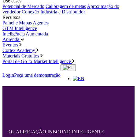
Use cases
Potencial de Mercado
Calibragem de metas
Aproximação do
vendedor
Conexão Indústria e Distribuidor
Recursos
Painel e Mapas
Agentes
GTM Intelligence
Inteligência Aumentada
Aprenda
Eventos
Cortex Academy
Materiais Gratuitos
Portal de Go-to-Market Intelligence
Login
Peça uma demonstração
QUALIFICAÇÃO INBOUND INTELIGENTE