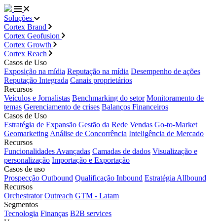
Soluções
Cortex Brand
Cortex Geofusion
Cortex Growth
Cortex Reach
Casos de Uso
Exposição na mídia
Reputação na mídia
Desempenho de ações
Reputação Integrada
Canais proprietários
Recursos
Veículos e Jornalistas
Benchmarking do setor
Monitoramento de
temas
Gerenciamento de crises
Balanços Financeiros
Casos de Uso
Estratégia de Expansão
Gestão da Rede
Vendas Go-to-Market
Geomarketing
Análise de Concorrência
Inteligência de Mercado
Recursos
Funcionalidades Avançadas
Camadas de dados
Visualização e
personalização
Importação e Exportação
Casos de uso
Prospecção Outbound
Qualificação Inbound
Estratégia Allbound
Recursos
Orchestrator
Outreach
GTM - Latam
Segmentos
Tecnologia
Finanças
B2B services