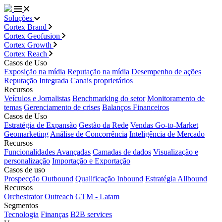
Soluções
Cortex Brand
Cortex Geofusion
Cortex Growth
Cortex Reach
Casos de Uso
Exposição na mídia
Reputação na mídia
Desempenho de ações
Reputação Integrada
Canais proprietários
Recursos
Veículos e Jornalistas
Benchmarking do setor
Monitoramento de
temas
Gerenciamento de crises
Balanços Financeiros
Casos de Uso
Estratégia de Expansão
Gestão da Rede
Vendas Go-to-Market
Geomarketing
Análise de Concorrência
Inteligência de Mercado
Recursos
Funcionalidades Avançadas
Camadas de dados
Visualização e
personalização
Importação e Exportação
Casos de uso
Prospecção Outbound
Qualificação Inbound
Estratégia Allbound
Recursos
Orchestrator
Outreach
GTM - Latam
Segmentos
Tecnologia
Finanças
B2B services