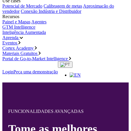
Use cases
Potencial de Mercado
Calibragem de metas
Aproximação do
vendedor
Conexão Indústria e Distribuidor
Recursos
Painel e Mapas
Agentes
GTM Intelligence
Inteligência Aumentada
Aprenda
Eventos
Cortex Academy
Materiais Gratuitos
Portal de Go-to-Market Intelligence
Login
Peça uma demonstração
FUNCIONALIDADES AVANÇADAS
Tome as melhores