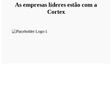
As empresas líderes estão com a
Cortex
76% das empresas que lidam com crises de forma eficaz
conseguem
manter ou até mesmo melhorar sua reputação no mercado
(Forbes)