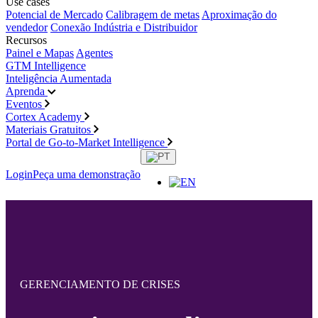
Use cases
Potencial de Mercado
Calibragem de metas
Aproximação do
vendedor
Conexão Indústria e Distribuidor
Recursos
Painel e Mapas
Agentes
GTM Intelligence
Inteligência Aumentada
Aprenda
Eventos
Cortex Academy
Materiais Gratuitos
Portal de Go-to-Market Intelligence
Login
Peça uma demonstração
GERENCIAMENTO DE CRISES