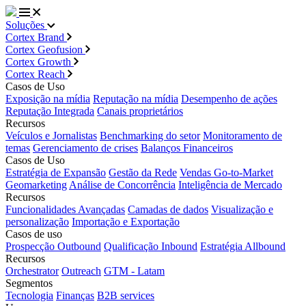
Soluções
Cortex Brand
Cortex Geofusion
Cortex Growth
Cortex Reach
Casos de Uso
Exposição na mídia
Reputação na mídia
Desempenho de ações
Reputação Integrada
Canais proprietários
Recursos
Veículos e Jornalistas
Benchmarking do setor
Monitoramento de
temas
Gerenciamento de crises
Balanços Financeiros
Casos de Uso
Estratégia de Expansão
Gestão da Rede
Vendas Go-to-Market
Geomarketing
Análise de Concorrência
Inteligência de Mercado
Recursos
Funcionalidades Avançadas
Camadas de dados
Visualização e
personalização
Importação e Exportação
Casos de uso
Prospecção Outbound
Qualificação Inbound
Estratégia Allbound
Recursos
Orchestrator
Outreach
GTM - Latam
Segmentos
Tecnologia
Finanças
B2B services