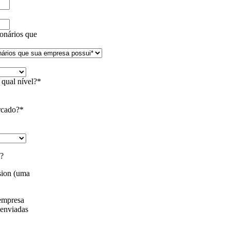
ionários que
 qual nível?
*
rcado?
*
s?
sion (uma
 empresa
 enviadas