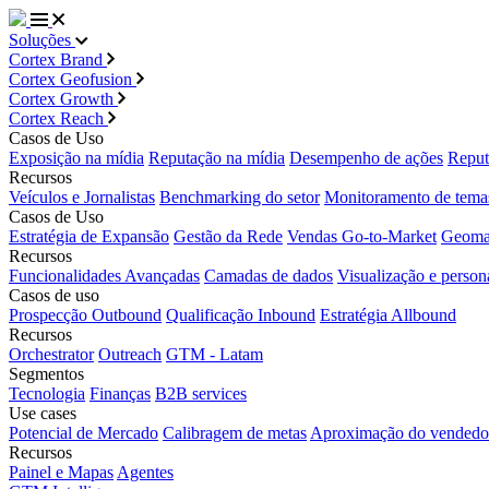
Soluções
Cortex Brand
Cortex Geofusion
Cortex Growth
Cortex Reach
Casos de Uso
Exposição na mídia
Reputação na mídia
Desempenho de ações
Reput
Recursos
Veículos e Jornalistas
Benchmarking do setor
Monitoramento de tema
Casos de Uso
Estratégia de Expansão
Gestão da Rede
Vendas Go-to-Market
Geoma
Recursos
Funcionalidades Avançadas
Camadas de dados
Visualização e person
Casos de uso
Prospecção Outbound
Qualificação Inbound
Estratégia Allbound
Recursos
Orchestrator
Outreach
GTM - Latam
Segmentos
Tecnologia
Finanças
B2B services
Use cases
Potencial de Mercado
Calibragem de metas
Aproximação do vendedo
Recursos
Painel e Mapas
Agentes