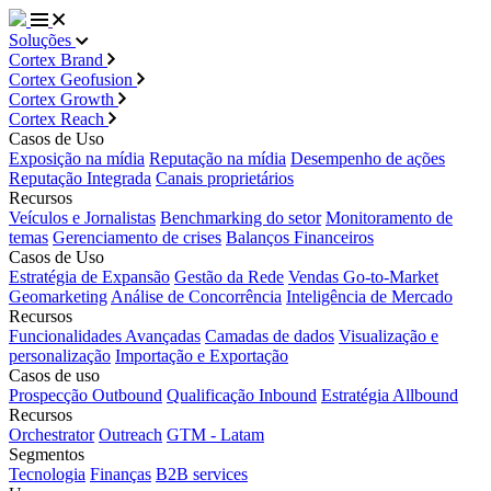
Soluções
Cortex Brand
Cortex Geofusion
Cortex Growth
Cortex Reach
Casos de Uso
Exposição na mídia
Reputação na mídia
Desempenho de ações
Reputação Integrada
Canais proprietários
Recursos
Veículos e Jornalistas
Benchmarking do setor
Monitoramento de
temas
Gerenciamento de crises
Balanços Financeiros
Casos de Uso
Estratégia de Expansão
Gestão da Rede
Vendas Go-to-Market
Geomarketing
Análise de Concorrência
Inteligência de Mercado
Recursos
Funcionalidades Avançadas
Camadas de dados
Visualização e
personalização
Importação e Exportação
Casos de uso
Prospecção Outbound
Qualificação Inbound
Estratégia Allbound
Recursos
Orchestrator
Outreach
GTM - Latam
Segmentos
Tecnologia
Finanças
B2B services