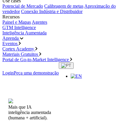
Use cases
Potencial de Mercado
Calibragem de metas
Aproximação do
vendedor
Conexão Indústria e Distribuidor
Recursos
Painel e Mapas
Agentes
GTM Intelligence
Inteligência Aumentada
Aprenda
Eventos
Cortex Academy
Materiais Gratuitos
Portal de Go-to-Market Intelligence
Login
Peça uma demonstração
Mais que IA
inteligência aumentada
(humana + artificial).