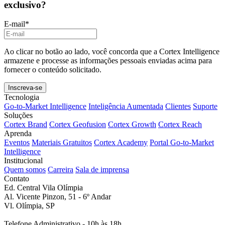
exclusivo?
E-mail
*
Ao clicar no botão ao lado, você concorda que a Cortex Intelligence
armazene e processe as informações pessoais enviadas acima para
fornecer o conteúdo solicitado.
Tecnologia
Go-to-Market Intelligence
Inteligência Aumentada
Clientes
Suporte
Soluções
Cortex Brand
Cortex Geofusion
Cortex Growth
Cortex Reach
Aprenda
Eventos
Materiais Gratuitos
Cortex Academy
Portal Go-to-Market
Intelligence
Institucional
Quem somos
Carreira
Sala de imprensa
Contato
Ed. Central Vila Olímpia
Al. Vicente Pinzon, 51 - 6º Andar
Vl. Olímpia, SP
Telefone Administrativo - 10h às 18h