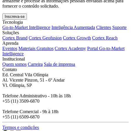
armazene e processe as informações pessoais enviadas acima para
fornecer o conteúdo solicitado.
Tecnologia
Go-to-Market Intelligence
Inteligência Aumentada
Clientes
Suporte
Soluções
Cortex Brand
Cortex Geofusion
Cortex Growth
Cortex Reach
Aprenda
Eventos
Materiais Gratuitos
Cortex Academy
Portal Go-to-Market
Intelligence
Institucional
Quem somos
Carreira
Sala de imprensa
Contato
Ed. Central Vila Olímpia
Al. Vicente Pinzon, 51 - 6º Andar
Vl. Olímpia, SP
Telefone Administrativo - 10h às 18h
+55 (11) 3509-6870
Telefone Comercial - 9h à 18h
+55 (11) 6509-6870
Termos e condições