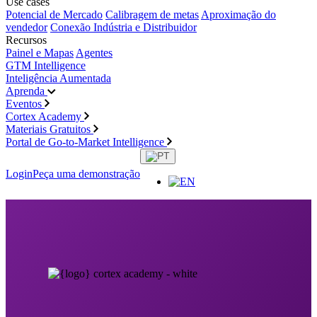
Use cases
Potencial de Mercado
Calibragem de metas
Aproximação do
vendedor
Conexão Indústria e Distribuidor
Recursos
Painel e Mapas
Agentes
GTM Intelligence
Inteligência Aumentada
Aprenda
Eventos
Cortex Academy
Materiais Gratuitos
Portal de Go-to-Market Intelligence
Login
Peça uma demonstração