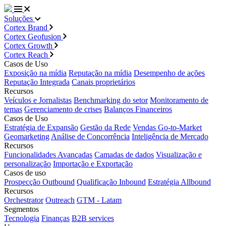
Soluções
Cortex Brand
Cortex Geofusion
Cortex Growth
Cortex Reach
Casos de Uso
Exposição na mídia
Reputação na mídia
Desempenho de ações
Reputação Integrada
Canais proprietários
Recursos
Veículos e Jornalistas
Benchmarking do setor
Monitoramento de
temas
Gerenciamento de crises
Balanços Financeiros
Casos de Uso
Estratégia de Expansão
Gestão da Rede
Vendas Go-to-Market
Geomarketing
Análise de Concorrência
Inteligência de Mercado
Recursos
Funcionalidades Avançadas
Camadas de dados
Visualização e
personalização
Importação e Exportação
Casos de uso
Prospecção Outbound
Qualificação Inbound
Estratégia Allbound
Recursos
Orchestrator
Outreach
GTM - Latam
Segmentos
Tecnologia
Finanças
B2B services