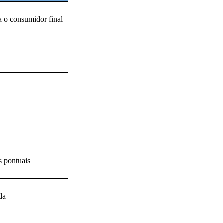
 o consumidor final
s pontuais
da