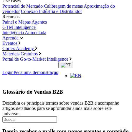
Use cases
Potencial de Mercado
Calibragem de metas
Aproximação do
vendedor
Conexão Indústria e Distribuidor
Recursos
Painel e Mapas
Agentes
GTM Intelligence
Inteligência Aumentada
Aprenda
Eventos
Cortex Academy
Materiais Gratuitos
Portal de Go-to-Market Intelligence
Login
Peça uma demonstração
Glossário de Vendas B2B
Descubra os principais termos sobre vendas B2B e acompanhe
artigos detalhados para se aprofundar ainda mais sobre este
universo.
Deseja receber e-mails com novos eventos e conteúdo