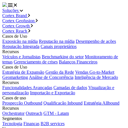
Soluções
Cortex Brand
Cortex Geofusion
Cortex Growth
Cortex Reach
Casos de Uso
Exposição na mídia
Reputação na mídia
Desempenho de ações
Reputação Integrada
Canais proprietários
Recursos
Veículos e Jornalistas
Benchmarking do setor
Monitoramento de
temas
Gerenciamento de crises
Balanços Financeiros
Casos de Uso
Estratégia de Expansão
Gestão da Rede
Vendas Go-to-Market
Geomarketing
Análise de Concorrência
Inteligência de Mercado
Recursos
Funcionalidades Avançadas
Camadas de dados
Visualização e
personalização
Importação e Exportação
Casos de uso
Prospecção Outbound
Qualificação Inbound
Estratégia Allbound
Recursos
Orchestrator
Outreach
GTM - Latam
Segmentos
Tecnologia
Finanças
B2B services