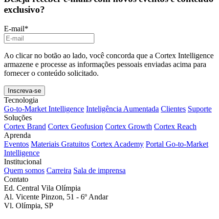
exclusivo?
E-mail
*
Ao clicar no botão ao lado, você concorda que a Cortex Intelligence
armazene e processe as informações pessoais enviadas acima para
fornecer o conteúdo solicitado.
Tecnologia
Go-to-Market Intelligence
Inteligência Aumentada
Clientes
Suporte
Soluções
Cortex Brand
Cortex Geofusion
Cortex Growth
Cortex Reach
Aprenda
Eventos
Materiais Gratuitos
Cortex Academy
Portal Go-to-Market
Intelligence
Institucional
Quem somos
Carreira
Sala de imprensa
Contato
Ed. Central Vila Olímpia
Al. Vicente Pinzon, 51 - 6º Andar
Vl. Olímpia, SP