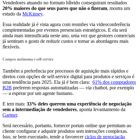
Vendedores atuando no formato híbrido conseguiram resultados
20% maiores do que seus pares que não o fizeram
, mostra um
estudo da
McKinsey
.
Essa realidade já é vista agora com reuniões via videoconferência
complementadas por eventos presenciais estratégicos. E ela será
ainda mais intensificada neste ano, uma vez que gestores comerciais
já sentiram o gosto de reduzir custos e tornar as abordagens mais
flexíveis.
Compra autônoma e self-service
Também a preferência por processos de aquisição mais rápidos e
diretos com opções de self-service digital para produtos e serviços é
uma tendência para 2025. Ela já é bem clara:
61% dos compradores
B2B
preferem respostas automatizadas — via chatbot, por exemplo
— a esperar por um agente humano.
E tem mais:
33% deles querem uma experiência de negociação
sem a intermediação de vendedores
, aponta levantamento da
Gartner
.
Será necessário, portanto, fornecer portais online que permitam ao
cliente configurar e adquirir produtos sem interações complexas.
Isso, se bem executado, tende a favorecer
ciclos de negociação