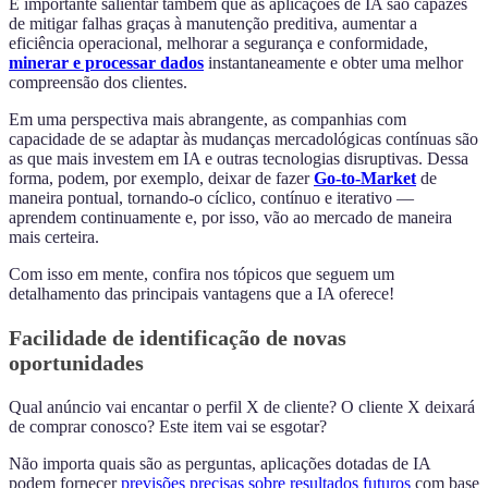
É importante salientar também que as aplicações de IA são capazes
de mitigar falhas graças à manutenção preditiva, aumentar a
eficiência operacional, melhorar a segurança e conformidade,
minerar e processar dados
instantaneamente e obter uma melhor
compreensão dos clientes.
Em uma perspectiva mais abrangente, as companhias com
capacidade de se adaptar às mudanças mercadológicas contínuas são
as que mais investem em IA e outras tecnologias disruptivas. Dessa
forma, podem, por exemplo, deixar de fazer
Go-to-Market
de
maneira pontual, tornando-o cíclico, contínuo e iterativo
—
aprendem continuamente e, por isso, vão ao mercado de maneira
mais certeira.
Com isso em mente, confira nos tópicos que seguem um
detalhamento das principais vantagens que a IA oferece!
Facilidade de identificação de novas
oportunidades
Qual anúncio vai encantar o perfil X de cliente? O cliente X deixará
de comprar conosco? Este item vai se esgotar?
Não importa quais são as perguntas, aplicações dotadas de IA
podem fornecer
previsões precisas sobre resultados futuros
com base