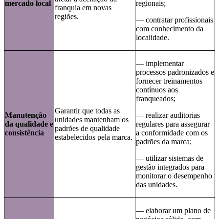
mercado local
regionais;
franquia em novas
regiões.
— contratar profissionais
com conhecimento da
localidade.
— implementar
processos padronizados e
fornecer treinamentos
contínuos aos
franqueados;
Garantir que todas as
Manutenção
— realizar auditorias
unidades mantenham os
da qualidade e
regulares para assegurar
padrões de qualidade
consistência
a conformidade com os
estabelecidos pela marca.
padrões da marca;
— utilizar sistemas de
gestão integrados para
monitorar o desempenho
das unidades.
— elaborar um plano de