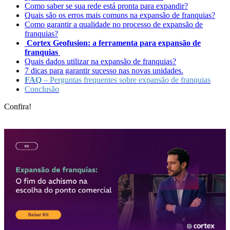
Como saber se sua rede está pronta para expandir?
Quais são os erros mais comuns na expansão de franquias?
Como garantir a qualidade no processo de expansão de
franquias?
Cortex Geofusion: a ferramenta para expansão de
franquias
Quais dados utilizar na expansão de franquias?
7 dicas para garantir sucesso nas novas unidades.
FAQ
– Perguntas frequentes sobre expansão de franquias
Conclusão
Confira!