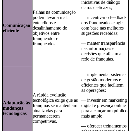
iniciativas de diálogo
claros e eficazes;
Falhas na comunicação
podem levar a mal-
— incentivar o feedback
entendidos e
dos franqueados e agir
Comunicação
desalinhamento de
com base nas melhores
eficiente
objetivos entre
sugestões recebidas;
franqueador e
— manter transparência
franqueados.
nas informações e
decisões que afetam a
rede de franquias.
— implementar sistemas
de gestão modernos e
eficientes que facilitem
as operações;
A rápida evolução
tecnológica exige que as
— investir em marketing
Adaptação às
franquias se mantenham
digital e presença online
mudanças
atualizadas para
para alcançar um público
tecnológicas
permanecerem
mais amplo;
competitivas.
— oferecer treinamentos