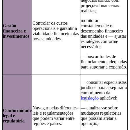
negócios sólido, com
projeções financeiras
realistas;
monitorar
Controlar os custos
Gestão
constantemente o
operacionais e garantir a
financeira e
desempenho financeiro
viabilidade financeira das
investimentos
das unidades e — ajustar
novas unidades.
estratégias conforme
necessário;
— buscar fontes de
financiamento adequadas
para suportar a expansão.
— consultar especialistas
jurídicos para assegurar o
cumprimento da
legislação
aplicável;
Navegar pelas diferentes
— atualizar-se sobre
Conformidade
leis e regulamentações
mudanças regulatórias
legal e
que podem variar entre
que possam afetar a
regulatória
regiões e países.
operação;