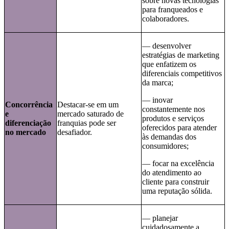
sobre novas tecnologias
para franqueados e
colaboradores.
— desenvolver
estratégias de marketing
que enfatizem os
diferenciais competitivos
da marca;
— inovar
Concorrência
Destacar-se em um
constantemente nos
e
mercado saturado de
produtos e serviços
diferenciação
franquias pode ser
oferecidos para atender
no mercado
desafiador.
às demandas dos
consumidores;
— focar na excelência
do atendimento ao
cliente para construir
uma reputação sólida.
— planejar
cuidadosamente a