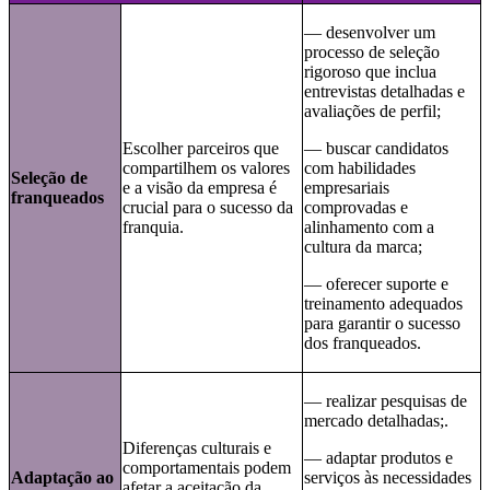
— desenvolver um
processo de seleção
rigoroso que inclua
entrevistas detalhadas e
avaliações de perfil;
Escolher parceiros que
— buscar candidatos
compartilhem os valores
com habilidades
Seleção de
e a visão da empresa é
empresariais
franqueados
crucial para o sucesso da
comprovadas e
franquia.
alinhamento com a
cultura da marca;
— oferecer suporte e
treinamento adequados
para garantir o sucesso
dos franqueados.
— realizar pesquisas de
mercado detalhadas;.
Diferenças culturais e
— adaptar produtos e
comportamentais podem
Adaptação ao
serviços às necessidades
afetar a aceitação da