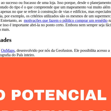
ar ao sucesso ou fracasso de uma loja. Isso porque, desde o planejament
udo do tipo é o que compreende que um mapeamento vai muito além de 
apenas no que se refere à construção de vias e edifícios, mas especial
cia, por exemplo, os critérios utilizados são os mesmos de um superm
 Entretanto, as
motivações que fazem o público comprar um remédio
nã
r isso é importante abri-la no ponto certo. Embora nem sempre seja fáci
a mais.
dades
o
OnMaps
, desenvolvido por nós da Geofusion. Ele possibilita acesso 
grafia do País inteiro.