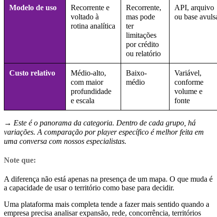
Modelo de uso
Recorrente e
Recorrente,
API, arquivo
voltado à
mas pode
ou base avuls
rotina analítica
ter
limitações
por crédito
ou relatório
Custo relativo
Médio-alto,
Baixo-
Variável,
com maior
médio
conforme
profundidade
volume e
e escala
fonte
→ Este é o panorama da categoria. Dentro de cada grupo, há
variações. A comparação por player específico é melhor feita em
uma conversa com nossos especialistas.
Note que:
A diferença não está apenas na presença de um mapa. O que muda é
a capacidade de usar o território como base para decidir.
Uma plataforma mais completa tende a fazer mais sentido quando a
empresa precisa analisar expansão, rede, concorrência, territórios