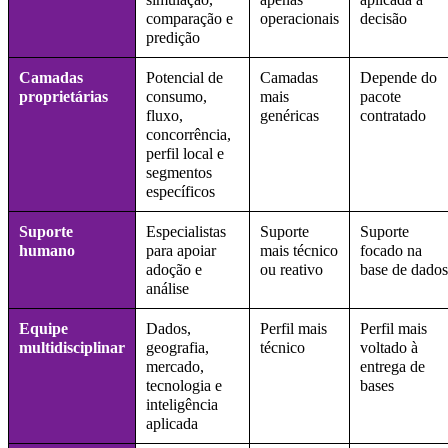
comparação e
operacionais
decisão
predição
Camadas
Potencial de
Camadas
Depende do
proprietárias
consumo,
mais
pacote
fluxo,
genéricas
contratado
concorrência,
perfil local e
segmentos
específicos
Suporte
Especialistas
Suporte
Suporte
humano
para apoiar
mais técnico
focado na
adoção e
ou reativo
base de dados
análise
Equipe
Dados,
Perfil mais
Perfil mais
multidisciplinar
geografia,
técnico
voltado à
mercado,
entrega de
tecnologia e
bases
inteligência
aplicada