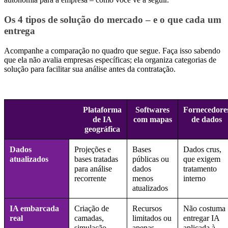
Os 4 tipos de solução do mercado – e o que cada um
entrega
Acompanhe a comparação no quadro que segue. Faça isso sabendo
que ela não avalia empresas específicas; ela organiza categorias de
solução para facilitar sua análise antes da contratação.
Plataforma
Softwares
Fornecedore
de IA
com mapas
de dados
geográfica
Dados
Projeções e
Bases
Dados crus,
atualizados
bases tratadas
públicas ou
que exigem
para análise
dados
tratamento
recorrente
menos
interno
atualizados
IA embarcada
Criação de
Recursos
Não costuma
real
camadas,
limitados ou
entregar IA
simulação,
apenas
aplicada à