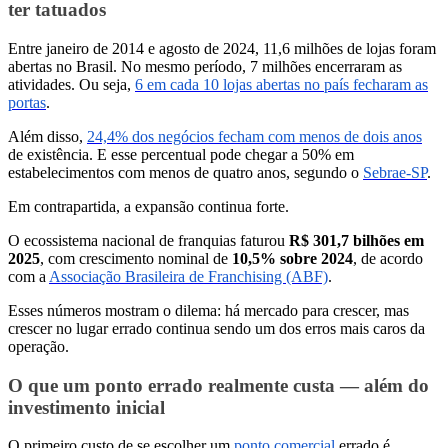
ter tatuados
Entre janeiro de 2014 e agosto de 2024, 11,6 milhões de lojas foram
abertas no Brasil. No mesmo período, 7 milhões encerraram as
atividades. Ou seja,
6 em cada 10 lojas abertas no país fecharam as
portas
.
Além disso,
24,4% dos negócios fecham com menos de dois anos
de existência. E esse percentual pode chegar a 50% em
estabelecimentos com menos de quatro anos, segundo o
Sebrae-SP
.
Em contrapartida, a expansão continua forte.
O ecossistema nacional de franquias faturou
R$ 301,7 bilhões em
2025
, com crescimento nominal de
10,5% sobre 2024
, de acordo
com a
Associação Brasileira de Franchising (ABF)
.
Esses números mostram o dilema: há mercado para crescer, mas
crescer no lugar errado continua sendo um dos erros mais caros da
operação.
O que um ponto errado realmente custa — além do
investimento inicial
O primeiro custo de se escolher um
ponto comercial
errado é