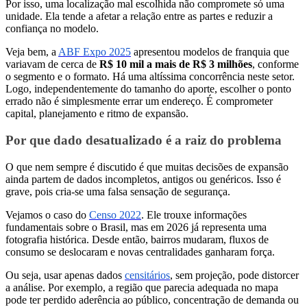
Por isso, uma localização mal escolhida não compromete só uma
unidade. Ela tende a afetar a relação entre as partes e reduzir a
confiança no modelo.
Veja bem, a
ABF Expo 2025
apresentou modelos de franquia que
variavam de cerca de
R$ 10 mil a mais de R$ 3 milhões
, conforme
o segmento e o formato. Há uma altíssima concorrência neste setor.
Logo, independentemente do tamanho do aporte, escolher o ponto
errado não é simplesmente errar um endereço. É comprometer
capital, planejamento e ritmo de expansão.
Por que dado desatualizado é a raiz do problema
O que nem sempre é discutido é que muitas decisões de expansão
ainda partem de dados incompletos, antigos ou genéricos. Isso é
grave, pois cria-se uma falsa sensação de segurança.
Vejamos o caso do
Censo 2022
. Ele trouxe informações
fundamentais sobre o Brasil, mas em 2026 já representa uma
fotografia histórica. Desde então, bairros mudaram, fluxos de
consumo se deslocaram e novas centralidades ganharam força.
Ou seja, usar apenas dados
censitários
, sem projeção, pode distorcer
a análise. Por exemplo, a região que parecia adequada no mapa
pode ter perdido aderência ao público, concentração de demanda ou