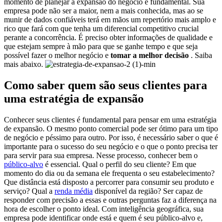
momento de planejar a expansão do negócio é fundamental.
Sua
empresa pode não ser a maior, nem a mais conhecida, mas ao se
munir de dados confiáveis terá em mãos um repertório mais amplo e
rico que fará com que tenha um diferencial competitivo crucial
perante a concorrência.
É preciso obter informações de qualidade e
que estejam sempre à mão para que se ganhe tempo e que seja
possível fazer o melhor negócio e
tomar a melhor decisão
.
Saiba
mais abaixo.
Como saber quem são seus clientes para
uma estratégia de expansão
Conhecer seus clientes é fundamental para pensar em uma estratégia
de expansão. O mesmo ponto comercial pode ser ótimo para um tipo
de negócio e péssimo para outro.
Por isso, é necessário saber o que é
importante para o sucesso do seu negócio e o que o ponto precisa ter
para servir para sua empresa. Nesse processo, conhecer bem o
público-alvo
é essencial.
Qual o perfil do seu cliente? Em que
momento do dia ou da semana ele frequenta o seu estabelecimento?
Que distância está disposto a percorrer para consumir seu produto e
serviço? Qual a
renda média
disponível da região?
Ser capaz de
responder com precisão a essas e outras perguntas faz a diferença na
hora de escolher o ponto ideal.
Com inteligência geográfica, sua
empresa pode identificar onde está e quem é seu público-alvo e,