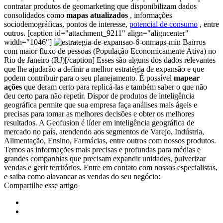
contratar produtos de geomarketing que disponibilizam dados
consolidados como
mapas atualizados
, informações
sociodemográficas, pontos de interesse,
potencial de consumo
, entre
outros.
[caption id="attachment_9211" align="aligncenter"
width="1046"]
Bairros
com maior fluxo de pessoas (População Economicamente Ativa) no
Rio de Janeiro (RJ)[/caption]
Esses são alguns dos dados relevantes
que lhe ajudarão a definir a melhor estratégia de expansão e que
podem contribuir para o seu planejamento.
É possível
mapear
ações
que deram certo para replicá-las e também saber o que não
deu certo para não repetir.
Dispor de produtos de inteligência
geográfica permite que sua empresa faça análises mais ágeis e
precisas para tomar as melhores decisões e obter os melhores
resultados.
A Geofusion é líder em inteligência geográfica de
mercado no país, atendendo aos segmentos de Varejo, Indústria,
Alimentação, Ensino, Farmácias, entre outros com nossos produtos.
Temos as informações mais precisas e profundas para médias e
grandes companhias que precisam expandir unidades, pulverizar
vendas e gerir territórios.
Entre em contato com nossos especialistas,
e saiba como alavancar as vendas do seu negócio:
Compartilhe esse artigo