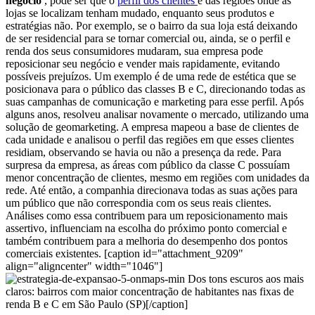
negócio
, pode ser que o
perfil dos clientes
e das regiões onde as
lojas se localizam tenham mudado, enquanto seus produtos e
estratégias não.
Por exemplo, se o bairro da sua loja está deixando
de ser residencial para se tornar comercial ou, ainda, se o perfil e
renda dos seus consumidores mudaram, sua empresa pode
reposicionar seu negócio e vender mais rapidamente, evitando
possíveis prejuízos.
Um exemplo é de uma rede de estética que se
posicionava para o público das classes B e C, direcionando todas as
suas campanhas de comunicação e marketing para esse perfil.
Após
alguns anos, resolveu analisar novamente o mercado, utilizando uma
solução de geomarketing.
A empresa mapeou a base de clientes de
cada unidade e analisou o perfil das regiões em que esses clientes
residiam, observando se havia ou não a presença da rede.
Para
surpresa da empresa, as áreas com público da classe C possuíam
menor concentração de clientes, mesmo em regiões com unidades da
rede.
Até então, a companhia direcionava todas as suas ações para
um público que não correspondia com os seus reais clientes.
Análises como essa contribuem para um reposicionamento mais
assertivo, influenciam na escolha do próximo ponto comercial e
também contribuem para a melhoria do desempenho dos pontos
comerciais existentes.
[caption id="attachment_9209"
align="aligncenter" width="1046"]
Dos tons escuros aos mais
claros: bairros com maior concentração de habitantes nas fixas de
renda B e C em São Paulo (SP)[/caption]