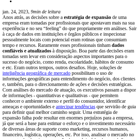
jan. 24, 2023,
9min de leitura
Anos atrás, as decisões sobre a
estratégia de expansão
de uma
empresa eram tomadas por profissionais que apostavam mais na sua
experiência e no seu “feeling” do que propriamente em análises.
Sair
à caça de dados em instituições e órgãos públicos e inspecionar
pessoalmente locais com potencial eram rotinas que consumiam
tempo e recursos.
Raramente esses profissionais tinham
dados
confiáveis e atualizados
à disposição. Boa parte das decisões eram
tomadas sem levar em consideração aspectos importantes para o
sucesso do negócio, como renda, escolaridade, hábitos de consumo
e etc.
Eram outros tempos, outros desafios.
Hoje, soluções de
inteligência geográfica de mercado
possibilitam o uso de
informações geográficas para entendimento do negócio, dos clientes
e, também, para o direcionamento de ações e decisões estratégicas.
Com análises do mercado de atuação, os executivos passam a dispor
de informações - quantitativas e qualitativas - que permitem
conhecer o ambiente externo e perfil do consumidor, identificar
ameaças e oportunidades e
antecipar tendências
que servirão de guia
para definir qual melhor caminho seguir.
Uma estratégia de
expansão falha pode resultar em enormes prejuízos para a empresa,
já que será a base para estimar o esforço e o investimento necessário
de diversas áreas de suporte como marketing, recursos humanos,
financeiro, logística, operações, etc.
Por isso, analisar o mercado no