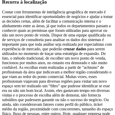
Recorra à localização
Contar com ferramentas de inteligência geográfica de mercado é
essencial para identificar oportunidades de negócios e ajudar a tomar
as decisões certas, além de facilitar a comunicação interna e o
alinhamento entre as áreas, já que todos os departamentos passam a
conhecer quais as premissas que foram utilizadas para aprovar ou
não um novo ponto de venda.
Dispor de uma equipe qualificada ou
de serviços de consultoria para analisar os dados dos sistemas é
importante para que toda análise seja realizada por especialistas com
experiência de mercado, que poderão
cruzar dados
para serem
utilizados no momento de traçar uma estratégia de expansão.
De
fato, o método tradicional, de escolher um novo ponto de venda,
funcionou por muitos anos, no entanto era demorado e não muito
confiável.
As escolhas eram realizadas a partir de “achismo” de
profissionais da área que indicavam a melhor região considerando o
que viam ao redor do ponto comercial.
Muitas vezes, esses
profissionais viajavam para diversas regiões para visitar um novo
espaço sem ter realizado um “filtro” que pudesse identificar se esse
era ou não um bom local.
Assim, eles gastavam tempo em diversas
visitas e o processo de escolha além de demorar, não fornecia
subsídios que pudessem garantir ou não o sucesso do negócio.
Ou
ainda, não consideravam fatores como perfil do público, ticket
médio da região, proximidade com concorrentes, tamanho do espaço
físico, fluxo de pessoas, entre outros.
Hoje, qualquer empresa pode