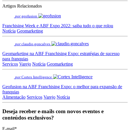
Artigos Relacionados
por
geofusion
Franchising Week e ABF Expo 2022: saiba tudo o que rolou
Notícia
Geomarketing
por
claudio.goncalves
Geomarketing na ABF Franchising Expo: estratégias de sucesso
para franquias
Serviços
Varejo
Notícia
Geomarketing
por
Cortex Intelligence
Geofusion na ABF Franchising Expo: o melhor para expansão de
franquias
Alimentação
Serviços
Varejo
Notícia
Deseja receber e-mails com novos eventos e
conteúdos exclusivos?
E-mail
*