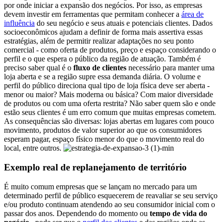
por onde iniciar a expansão dos negócios.
Por isso, as empresas
devem investir em ferramentas que permitam conhecer a
área de
influência
do seu negócio e seus atuais e potenciais clientes.
Dados
socioeconômicos ajudam a definir de forma mais assertiva essas
estratégias, além de permitir realizar adaptações no seu ponto
comercial - como oferta de produtos, preço e espaço considerando o
perfil e o que espera o público da região de atuação.
Também é
preciso saber qual é o
fluxo de clientes
necessário para manter uma
loja aberta e se a região supre essa demanda diária.
O volume e
perfil do público direciona qual tipo de loja física deve ser aberta -
menor ou maior? Mais moderna ou básica? Com maior diversidade
de produtos ou com uma oferta restrita?
Não saber quem são e onde
estão seus clientes é um erro comum que muitas empresas cometem.
As consequências são diversas: lojas abertas em lugares com pouco
movimento, produtos de valor superior ao que os consumidores
esperam pagar, espaço físico menor do que o movimento real do
local, entre outros.
Exemplo real de replanejamento de território
É muito comum empresas que se lançam no mercado para um
determinado perfil de público esquecerem de reavaliar se seu serviço
e/ou produto continuam atendendo ao seu consumidor inicial com o
passar dos anos.
Dependendo do momento ou
tempo de vida do