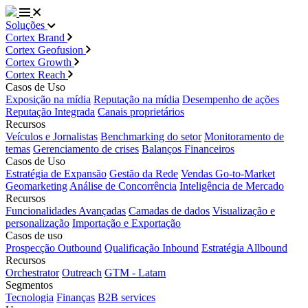
Soluções
Cortex Brand
Cortex Geofusion
Cortex Growth
Cortex Reach
Casos de Uso
Exposição na mídia
Reputação na mídia
Desempenho de ações
Reputação Integrada
Canais proprietários
Recursos
Veículos e Jornalistas
Benchmarking do setor
Monitoramento de
temas
Gerenciamento de crises
Balanços Financeiros
Casos de Uso
Estratégia de Expansão
Gestão da Rede
Vendas Go-to-Market
Geomarketing
Análise de Concorrência
Inteligência de Mercado
Recursos
Funcionalidades Avançadas
Camadas de dados
Visualização e
personalização
Importação e Exportação
Casos de uso
Prospecção Outbound
Qualificação Inbound
Estratégia Allbound
Recursos
Orchestrator
Outreach
GTM - Latam
Segmentos
Tecnologia
Finanças
B2B services