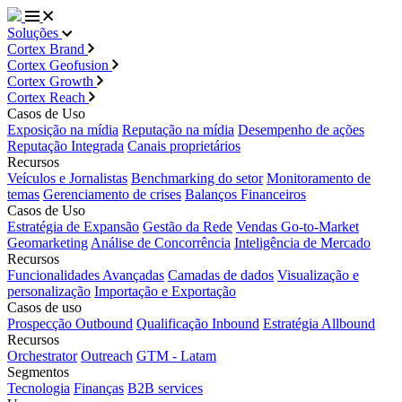
Soluções
Cortex Brand
Cortex Geofusion
Cortex Growth
Cortex Reach
Casos de Uso
Exposição na mídia
Reputação na mídia
Desempenho de ações
Reputação Integrada
Canais proprietários
Recursos
Veículos e Jornalistas
Benchmarking do setor
Monitoramento de
temas
Gerenciamento de crises
Balanços Financeiros
Casos de Uso
Estratégia de Expansão
Gestão da Rede
Vendas Go-to-Market
Geomarketing
Análise de Concorrência
Inteligência de Mercado
Recursos
Funcionalidades Avançadas
Camadas de dados
Visualização e
personalização
Importação e Exportação
Casos de uso
Prospecção Outbound
Qualificação Inbound
Estratégia Allbound
Recursos
Orchestrator
Outreach
GTM - Latam
Segmentos
Tecnologia
Finanças
B2B services