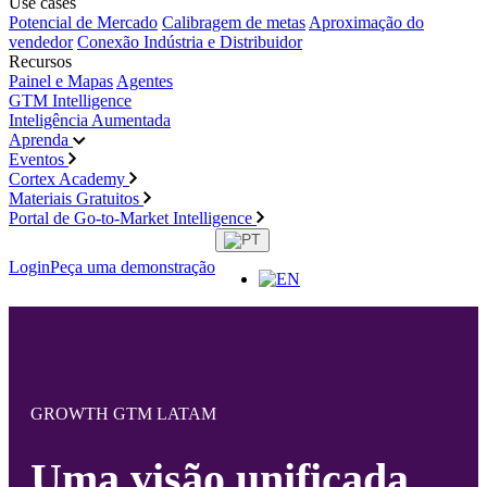
Use cases
Potencial de Mercado
Calibragem de metas
Aproximação do
vendedor
Conexão Indústria e Distribuidor
Recursos
Painel e Mapas
Agentes
GTM Intelligence
Inteligência Aumentada
Aprenda
Eventos
Cortex Academy
Materiais Gratuitos
Portal de Go-to-Market Intelligence
Login
Peça uma demonstração
GROWTH GTM LATAM
Uma visão unificada