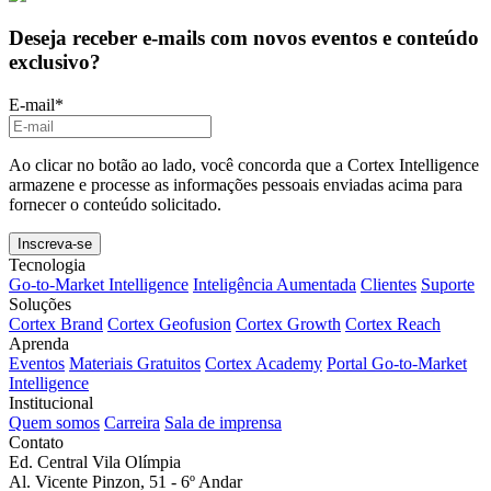
Deseja receber e-mails com novos eventos e conteúdo
exclusivo?
E-mail
*
Ao clicar no botão ao lado, você concorda que a Cortex Intelligence
armazene e processe as informações pessoais enviadas acima para
fornecer o conteúdo solicitado.
Tecnologia
Go-to-Market Intelligence
Inteligência Aumentada
Clientes
Suporte
Soluções
Cortex Brand
Cortex Geofusion
Cortex Growth
Cortex Reach
Aprenda
Eventos
Materiais Gratuitos
Cortex Academy
Portal Go-to-Market
Intelligence
Institucional
Quem somos
Carreira
Sala de imprensa
Contato
Ed. Central Vila Olímpia
Al. Vicente Pinzon, 51 - 6º Andar