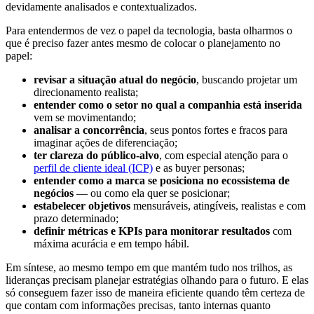
devidamente analisados e contextualizados.
Para entendermos de vez o papel da tecnologia, basta olharmos o
que é preciso fazer antes mesmo de colocar o planejamento no
papel:
revisar a situação atual do negócio
, buscando projetar um
direcionamento realista;
entender como o setor no qual a companhia está inserida
vem se movimentando;
analisar a concorrência
, seus pontos fortes e fracos para
imaginar ações de diferenciação;
ter clareza do público-alvo
, com especial atenção para o
perfil de cliente ideal (ICP)
e as buyer personas;
entender como a marca se posiciona no ecossistema de
negócios
— ou como ela quer se posicionar;
estabelecer objetivos
mensuráveis, atingíveis, realistas e com
prazo determinado;
definir métricas e KPIs para monitorar resultados
com
máxima acurácia e em tempo hábil.
Em síntese, ao mesmo tempo em que mantém tudo nos trilhos, as
lideranças precisam planejar estratégias olhando para o futuro. E elas
só conseguem fazer isso de maneira eficiente quando têm certeza de
que contam com informações precisas, tanto internas quanto