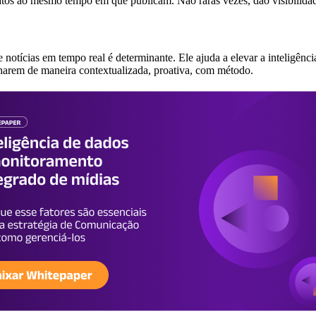
atos ao mesmo tempo em que publicam. Não raras vezes, dão visibilidad
notícias em tempo real é determinante. Ele ajuda a elevar a inteligên
alharem de maneira contextualizada, proativa, com método.