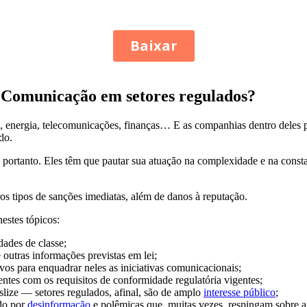
de Comunicação em setores regulados?
e, energia, telecomunicações, finanças… E as companhias dentro deles p
do.
 portanto. Eles têm que pautar sua atuação na complexidade e na consta
os tipos de sanções imediatas, além de danos à reputação.
estes tópicos:
ades de classe;
 outras informações previstas em lei;
vos para enquadrar neles as iniciativas comunicacionais;
ntes com os requisitos de conformidade regulatória vigentes;
slize — setores regulados, afinal, são de amplo
interesse público
;
ado por
desinformação
e polêmicas que, muitas vezes, respingam sobre 