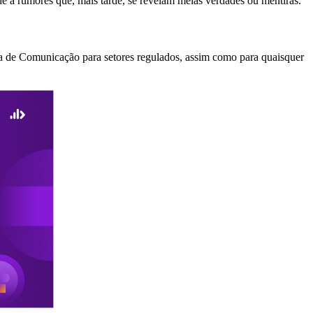
e a rumores que, mais tarde, se revelam meias verdades ou mentiras.
cia de Comunicação para setores regulados, assim como para quaisquer