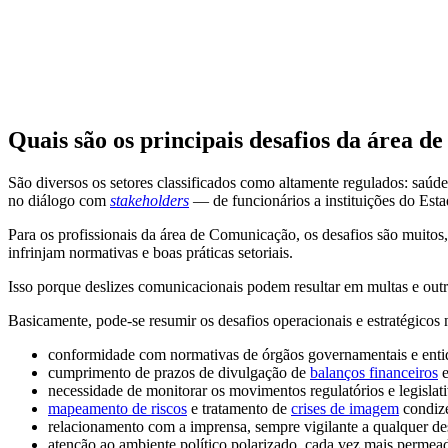
Quais são os principais desafios da área 
São diversos os setores classificados como altamente regulados: saúd
no diálogo com
stakeholders
— de funcionários a instituições do Esta
Para os profissionais da área de Comunicação, os desafios são muitos,
infrinjam normativas e boas práticas setoriais.
Isso porque deslizes comunicacionais podem resultar em multas e outr
Basicamente, pode-se resumir os desafios operacionais e estratégicos n
conformidade com normativas de órgãos governamentais e entid
cumprimento de prazos de divulgação de
balanços financeiros
e
necessidade de monitorar os movimentos regulatórios e legislati
mapeamento de riscos
e tratamento de
crises de imagem
condize
relacionamento com a imprensa, sempre vigilante a qualquer de
atenção ao ambiente político polarizado, cada vez mais perme