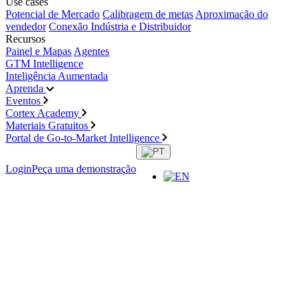
Use cases
Potencial de Mercado
Calibragem de metas
Aproximação do
vendedor
Conexão Indústria e Distribuidor
Recursos
Painel e Mapas
Agentes
GTM Intelligence
Inteligência Aumentada
Aprenda
Eventos
Cortex Academy
Materiais Gratuitos
Portal de Go-to-Market Intelligence
Login
Peça uma demonstração
Materiais
gratuitos
Explore nossa biblioteca de conteúdos