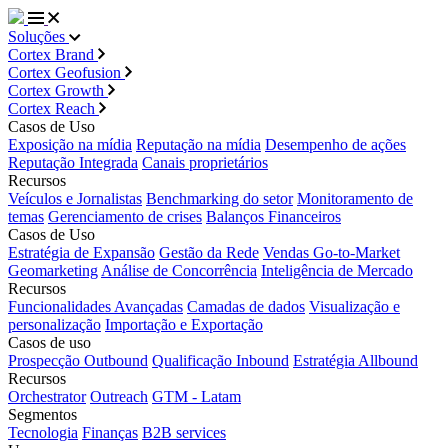
Soluções
Cortex Brand
Cortex Geofusion
Cortex Growth
Cortex Reach
Casos de Uso
Exposição na mídia
Reputação na mídia
Desempenho de ações
Reputação Integrada
Canais proprietários
Recursos
Veículos e Jornalistas
Benchmarking do setor
Monitoramento de
temas
Gerenciamento de crises
Balanços Financeiros
Casos de Uso
Estratégia de Expansão
Gestão da Rede
Vendas Go-to-Market
Geomarketing
Análise de Concorrência
Inteligência de Mercado
Recursos
Funcionalidades Avançadas
Camadas de dados
Visualização e
personalização
Importação e Exportação
Casos de uso
Prospecção Outbound
Qualificação Inbound
Estratégia Allbound
Recursos
Orchestrator
Outreach
GTM - Latam
Segmentos
Tecnologia
Finanças
B2B services