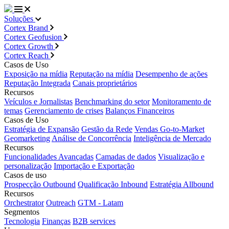
Soluções
Cortex Brand
Cortex Geofusion
Cortex Growth
Cortex Reach
Casos de Uso
Exposição na mídia
Reputação na mídia
Desempenho de ações
Reputação Integrada
Canais proprietários
Recursos
Veículos e Jornalistas
Benchmarking do setor
Monitoramento de
temas
Gerenciamento de crises
Balanços Financeiros
Casos de Uso
Estratégia de Expansão
Gestão da Rede
Vendas Go-to-Market
Geomarketing
Análise de Concorrência
Inteligência de Mercado
Recursos
Funcionalidades Avançadas
Camadas de dados
Visualização e
personalização
Importação e Exportação
Casos de uso
Prospecção Outbound
Qualificação Inbound
Estratégia Allbound
Recursos
Orchestrator
Outreach
GTM - Latam
Segmentos
Tecnologia
Finanças
B2B services