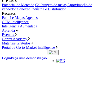
Use cases
Potencial de Mercado
Calibragem de metas
Aproximação do
vendedor
Conexão Indústria e Distribuidor
Recursos
Painel e Mapas
Agentes
GTM Intelligence
Inteligência Aumentada
Aprenda
Eventos
Cortex Academy
Materiais Gratuitos
Portal de Go-to-Market Intelligence
Login
Peça uma demonstração
Materiais
gratuitos
Explore nossa biblioteca de conteúdos