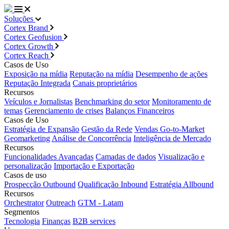
Soluções
Cortex Brand
Cortex Geofusion
Cortex Growth
Cortex Reach
Casos de Uso
Exposição na mídia
Reputação na mídia
Desempenho de ações
Reputação Integrada
Canais proprietários
Recursos
Veículos e Jornalistas
Benchmarking do setor
Monitoramento de
temas
Gerenciamento de crises
Balanços Financeiros
Casos de Uso
Estratégia de Expansão
Gestão da Rede
Vendas Go-to-Market
Geomarketing
Análise de Concorrência
Inteligência de Mercado
Recursos
Funcionalidades Avançadas
Camadas de dados
Visualização e
personalização
Importação e Exportação
Casos de uso
Prospecção Outbound
Qualificação Inbound
Estratégia Allbound
Recursos
Orchestrator
Outreach
GTM - Latam
Segmentos
Tecnologia
Finanças
B2B services