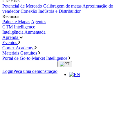
Use cases
Potencial de Mercado
Calibragem de metas
Aproximação do
vendedor
Conexão Indústria e Distribuidor
Recursos
Painel e Mapas
Agentes
GTM Intelligence
Inteligência Aumentada
Aprenda
Eventos
Cortex Academy
Materiais Gratuitos
Portal de Go-to-Market Intelligence
Login
Peça uma demonstração
Materiais
gratuitos
Explore nossa biblioteca de conteúdos