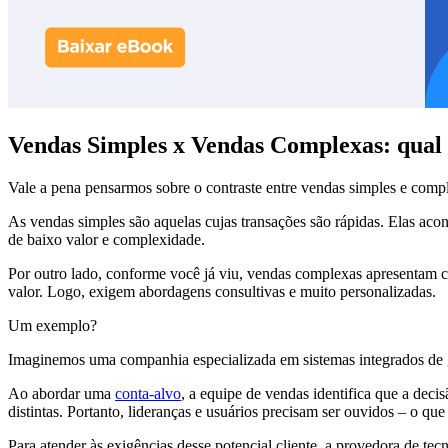
Vendas Simples x Vendas Complexas: qual 
Vale a pena pensarmos sobre o contraste entre vendas simples e comp
As vendas simples são aquelas cujas transações são rápidas. Elas aco
de baixo valor e complexidade.
Por outro lado, conforme você já viu, vendas complexas apresentam c
valor. Logo, exigem abordagens consultivas e muito personalizadas.
Um exemplo?
Imaginemos uma companhia especializada em sistemas integrados de 
Ao abordar uma
conta-alvo
, a equipe de vendas identifica que a dec
distintas. Portanto, lideranças e usuários precisam ser ouvidos – o q
Para atender às exigências desse potencial cliente, a provedora de tecn