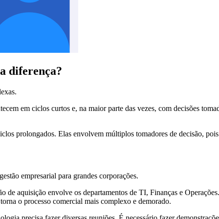
a diferença?
lexas.
ntecem em ciclos curtos e, na maior parte das vezes, com decisões tom
iclos prolongados. Elas envolvem múltiplos tomadores de decisão, pois
gestão empresarial para grandes corporações.
isão de aquisição envolve os departamentos de TI, Finanças e Operaçõe
ue torna o processo comercial mais complexo e demorado.​
ologia precisa fazer diversas reuniões. É necessário fazer demonstrações