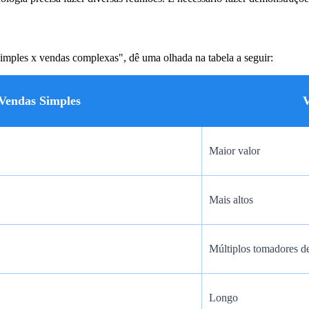
simples x vendas complexas", dê uma olhada na tabela a seguir:
das Simples
Maior valor
Mais altos
Múltiplos tomadores d
Longo