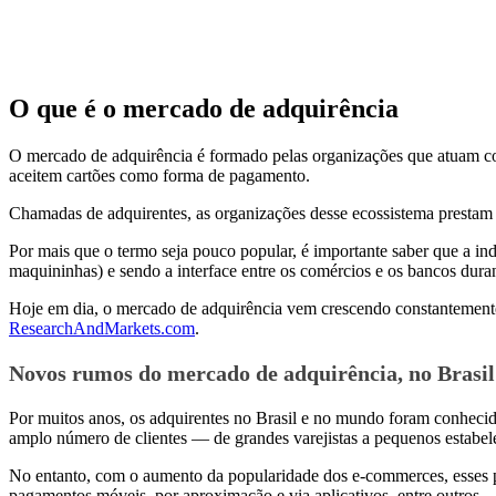
O que é o mercado de adquirência
O mercado de adquirência é formado pelas organizações que atuam como 
aceitem cartões como forma de pagamento.
Chamadas de adquirentes, as organizações desse ecossistema prestam 
Por mais que o termo seja pouco popular, é importante saber que a ind
maquininhas) e sendo a interface entre os comércios e os bancos dura
Hoje em dia, o mercado de adquirência vem crescendo constantement
ResearchAndMarkets.com
.
Novos rumos do mercado de adquirência, no Brasi
Por muitos anos, os adquirentes no Brasil e no mundo foram conhecid
amplo número de clientes — de grandes varejistas a pequenos estabe
No entanto, com o aumento da popularidade dos e-commerces, esses 
pagamentos móveis, por aproximação e via aplicativos, entre outros.