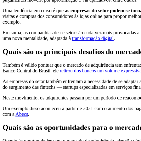
Uma tendência em curso é que
as empresas do setor podem se tornar
visitas e compras dos consumidores às lojas online para propor melhor
exemplo.
Em suma, as companhias desse setor são cada vez mais provocadas a 
uma nova mentalidade, adaptada à
transformação digital
.
Quais são os principais desafios do merca
Também é válido pontuar que o mercado de adquirência tem enfrentad
Banco Central do Brasil: ele
retirou dos bancos um volume expressivo
As empresas do setor também enfrentam a necessidade de se adaptar a 
do surgimento das fintechs — startups especializadas em serviços fina
Neste movimento, os adquirentes passam por um período de reacomod
Um exemplo disso aconteceu a partir de 2021 com o aumento dos pa
com a
Abecs
.
Quais são as oportunidades para o mercad
Quanto às oportunidades para o mercado de adquirência, elas são vári