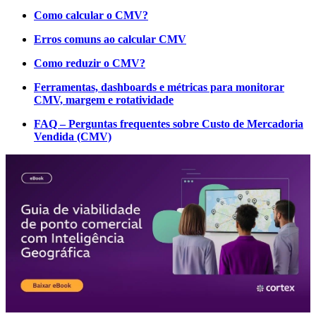
Como calcular o CMV?
Erros comuns ao calcular CMV
Como reduzir o CMV?
Ferramentas, dashboards e métricas para monitorar
CMV, margem e rotatividade
FAQ – Perguntas frequentes sobre Custo de Mercadoria
Vendida (CMV)