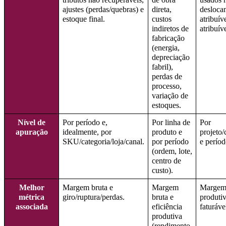
ajustes (perdas/quebras) e
direta,
desloca
estoque final.
custos
atribuív
indiretos de
atribuíve
fabricação
(energia,
depreciação
fabril),
perdas de
processo,
variação de
estoques.
Nível de
Por período e,
Por linha de
Por
apuração
idealmente, por
produto e
projeto/
SKU/categoria/loja/canal.
por período
e períod
(ordem, lote,
centro de
custo).
Melhor
Margem bruta e
Margem
Margem 
métrica
giro/ruptura/perdas.
bruta e
produti
associada
eficiência
faturáve
produtiva
(rendimento,