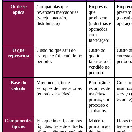
Onde se
Companhias que
Empresas
Empreen
aplica
revendem mercadorias
que
prestam 
(varejo, atacado,
produzem
(consult
distribuição).
(indústrias e
operaçõe
operações
com
fabricação).
O que
Custo do que saiu do
Custo do
Custo di
representa
estoque e foi vendido no
que foi
entrega 
período.
fabricado e
período.
vendido no
período.
Base do
Movimentação de
Produção e
Consumo
cálculo
estoques de mercadorias
estoques de
insumos
(entradas e saídas).
matérias-
serviço
primas, em
estoque)
processo e
acabados.
Componentes
Estoque inicial, compras
Matéria-
Horas tr
típicos
líquidas, frete de entrada,
prima, mão
terceiro
tributos não recuperáveis,
de obra
usados n