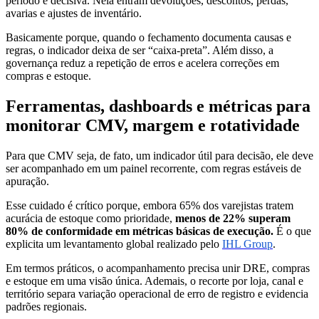
período é decisiva. Nela entram devoluções, descontos, perdas,
avarias e ajustes de inventário.
Basicamente porque, quando o fechamento documenta causas e
regras, o indicador deixa de ser “caixa-preta”. Além disso, a
governança reduz a repetição de erros e acelera correções em
compras e estoque.
Ferramentas, dashboards e métricas para
monitorar CMV, margem e rotatividade
Para que CMV seja, de fato, um indicador útil para decisão, ele deve
ser acompanhado em um painel recorrente, com regras estáveis de
apuração.
Esse cuidado é crítico porque, embora 65% dos varejistas tratem
acurácia de estoque como prioridade,
menos de 22% superam
80% de conformidade em métricas básicas de execução.
É o que
explicita um levantamento global realizado pelo
IHL Group
.
Em termos práticos, o acompanhamento precisa unir DRE, compras
e estoque em uma visão única. Ademais, o recorte por loja, canal e
território separa variação operacional de erro de registro e evidencia
padrões regionais.