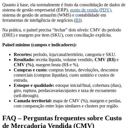
Quanto à base, ela normalmente é fruto da consolidação de dados de
sistema de gestão empresarial (ERP),
ponto de venda (PDV)
,
sistema de gestão de armazém (WMS) e contabilidade em
ferramentas de inteligência de negócios (
BI
).
Na prática, o painel precisa “fechar” dois níveis: CMV do período
(DRE) e margem por item (SKU), com conciliação explícita.
Painel mínimo (campos e indicadores):
Recortes:
período, loja/canal/território, categoria e SKU.
Resultado:
receita líquida, volume vendido,
CMV (R$)
e
CMV (%)
, margem bruta (R$ e %).
Compras e custo:
compras brutas, devoluções, descontos
comerciais (compras líquidas), custo unitário e custos de
entrada.
Estoque e qualidade:
estoque inicial/final, cobertura (dias),
giro, ruptura, perdas/avarias/ajustes e taxa de escoamento
(sell-through).
Camada territorial:
mapa de CMV (%), margem e perdas,
com comparação entre lojas similares e clusters por região.
FAQ
– Perguntas frequentes sobre Custo
de Mercadoria Vendida (CMV)