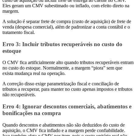
custo de aquisição ou incluir frete de entrega ao cliente no CMV.
Eles geram um CMV subestimado ou inflado, com efeito direto na
margem.
A solução é separar frete de compra (custo de aquisição) de frete de
venda (despesa comercial), além de padronizar a conta contábil e o
tratamento fiscal.
Erro 3
: Incluir tributos recuperáveis no custo do
estoque
O CMV fica artificialmente alto quando tributos recuperáveis entram
no custo do estoque. Normalmente, a margem “piora” sem que
exista mudança real na operação.
A correção disso exige parametrização fiscal e conciliação de
tributos a recuperar, para manter no custo apenas impostos e tributos
não recuperáveis.
Erro 4
: Ignorar descontos comerciais, abatimentos e
bonificações na compra
Quando descontos e abatimentos não são deduzidos do custo de
aquisição, o CMV fica inflado e a margem perde confiabilidade.
Isso também afeta o CMV por item, pois o custo unitário real não