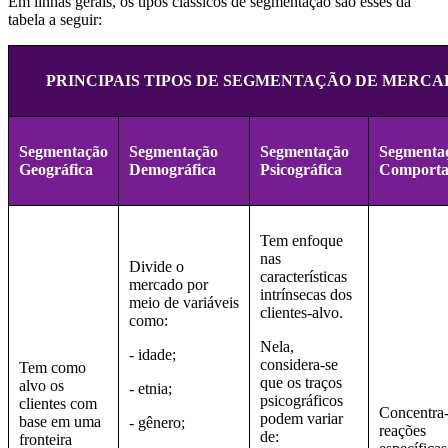
Em linhas gerais, os tipos clássicos de segmentação são esses da
tabela a seguir:
PRINCIPAIS TIPOS DE SEGMENTAÇÃO DE MERCA
Segmentação
Segmentação
Segmentação
Segmenta
Geográfica
Demográfica
Psicográfica
Comporta
Tem enfoque
nas
Divide o
características
mercado por
intrínsecas dos
meio de variáveis
clientes-alvo.
como:
Nela,
- idade;
considera-se
Tem como
que os traços
alvo os
- etnia;
psicográficos
clientes com
Concentra
podem variar
base em uma
- gênero;
reações
de:
fronteira