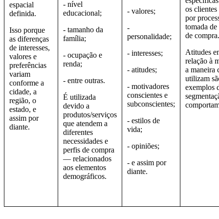
específica
- nível
espacial
os cliente
- valores;
educacional;
definida.
por proces
tomada de 
-
- tamanho da
Isso porque
de compra
personalidade;
família;
as diferenças
de interesses,
Atitudes 
- interesses;
- ocupação e
valores e
relação à 
renda;
preferências
- atitudes;
a maneira
variam
utilizam sã
- entre outras.
conforme a
- motivadores
exemplos 
cidade, a
conscientes e
segmentaç
É utilizada
região, o
subconscientes;
comportam
devido a
estado, e
produtos/serviços
assim por
- estilos de
que atendem a
diante.
vida;
diferentes
necessidades e
- opiniões;
perfis de compra
— relacionados
- e assim por
aos elementos
diante.
demográficos.