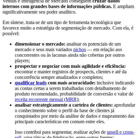
Vendas e Inteligência de Mercado conseguem
cruzar dados
internos com grandes bases de informações públicas.
E ampliam
significativamente seu poder analítico.
Em síntese, trata-se de um tipo de ferramenta tecnológica que
favorece muito a estratégia de segmentação de mercado. Com ela, é
possível:
dimensionar o mercado:
analisar os potenciais de um
mercado e seus mais variados
nichos
— em relação aos
concorrentes ou às lacunas ainda não cobertas por outros
players;
prospectar e negociar com mais agilidade e eficiência:
encontrar e manter registros de prospects, clientes e até da
concorrência sempre atualizados e completos;
qualificar leads
com mais acuracidade:
inclusive indicando
as contas certas a serem trabalhadas com detalhamento de
produto recomendado, probabilidade de conversão e valor de
receita recorrente mensal (MRR)
;
analisar estrategicamente a carteira de clientes:
aprofundar
o conhecimento sobre o perfil da base de clientes já
conquistados por meio da análise de dados e mapeamento das
principais características em comum entre eles.
Isso contribui para segmentar, realizar ações de
upsell e cross-
sell
, criar táticas de fidelização, entre outras frentes;