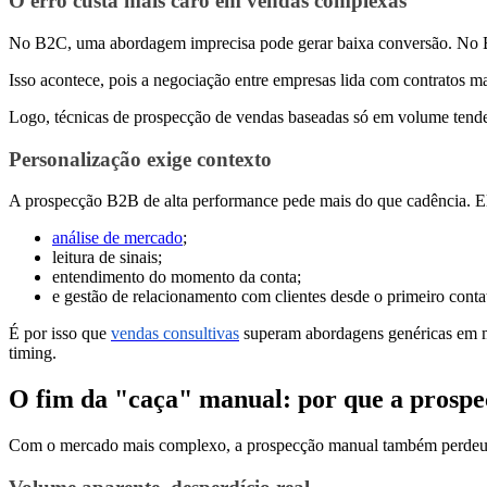
O erro custa mais caro em vendas complexas
No B2C, uma abordagem imprecisa pode gerar baixa conversão. No B
Isso acontece, pois a negociação entre empresas lida com contratos mai
Logo, técnicas de prospecção de vendas baseadas só em volume tende
Personalização exige contexto
A prospecção B2B de alta performance pede mais do que cadência. El
análise de mercado
;
leitura de sinais;
entendimento do momento da conta;
e gestão de relacionamento com clientes desde o primeiro conta
É por isso que
vendas consultivas
superam abordagens genéricas em me
timing.
O fim da "caça" manual: por que a prospec
Com o mercado mais complexo, a prospecção manual também perdeu esp