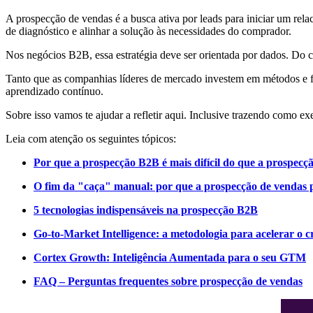
A prospecção de vendas é a busca ativa por leads para iniciar um rel
de diagnóstico e alinhar a solução às necessidades do comprador.
Nos negócios B2B, essa estratégia deve ser orientada por dados. Do co
Tanto que as companhias líderes de mercado investem em métodos e fe
aprendizado contínuo.
Sobre isso vamos te ajudar a refletir aqui. Inclusive trazendo como
Leia com atenção os seguintes tópicos:
Por que a prospecção B2B é mais difícil do que a prospec
O fim da "caça" manual: por que a prospecção de vendas pr
5 tecnologias indispensáveis na prospecção B2B
Go-to-Market Intelligence: a metodologia para acelerar o 
Cortex Growth: Inteligência Aumentada para o seu GTM
FAQ – Perguntas frequentes sobre prospecção de vendas