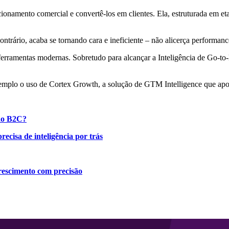
acionamento comercial e convertê-los em clientes. Ela, estruturada em e
ntrário, acaba se tornando cara e ineficiente – não alicerça performanc
rramentas modernas. Sobretudo para alcançar a Inteligência de Go-to-M
 exemplo o uso de Cortex Growth, a solução de GTM Intelligence que ap
ção B2C?
ecisa de inteligência por trás
crescimento com precisão