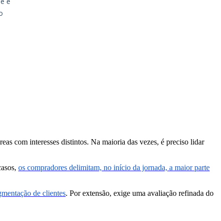
as com interesses distintos. Na maioria das vezes, é preciso lidar
casos,
os compradores delimitam, no início da jornada, a maior parte
gmentação de clientes
. Por extensão, exige uma avaliação refinada do