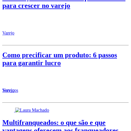
para crescer no varejo
Varejo
Como precificar um produto: 6 passos
para garantir lucro
Serviços
Varejo
Multifranqueados: o que são e que
vantagens oferecem aos franqueadores