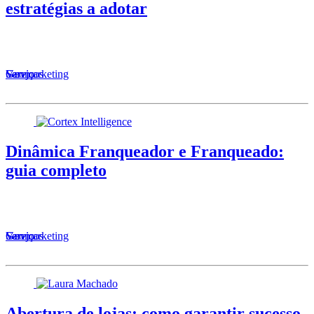
estratégias a adotar
Serviços
Varejo
Geomarketing
Dinâmica Franqueador e Franqueado:
guia completo
Serviços
Varejo
Geomarketing
Abertura de lojas: como garantir sucesso