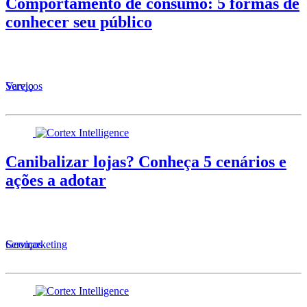
Comportamento de consumo: 5 formas de
conhecer seu público
Serviços
Varejo
Canibalizar lojas? Conheça 5 cenários e
ações a adotar
Serviços
Geomarketing