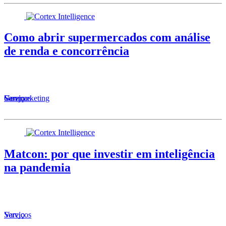
Como abrir supermercados com análise
de renda e concorrência
Serviços
Varejo
Geomarketing
Matcon: por que investir em inteligência
na pandemia
Serviços
Varejo