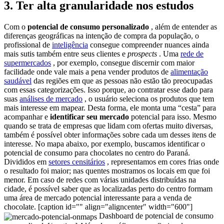
3. Ter alta granularidade nos estudos
Com o
potencial de consumo personalizado
, além de entender as
diferenças geográficas na intenção de compra da população, o
profissional de
inteligência
consegue compreender nuances ainda
mais sutis também entre seus clientes e
prospects
.
Uma
rede de
supermercados
, por exemplo, consegue discernir com maior
facilidade onde vale mais a pena vender produtos de
alimentação
saudável
das regiões em que as pessoas não estão tão preocupadas
com essas categorizações.
Isso porque, ao contratar esse dado para
suas
análises de mercado
, o usuário seleciona os produtos que tem
mais interesse em mapear. Desta forma, ele monta uma “cesta” para
acompanhar e
identificar seu mercado
potencial para isso.
Mesmo
quando se trata de empresas que lidam com ofertas muito diversas,
também é possível obter informações sobre cada um desses itens de
interesse.
No mapa abaixo, por exemplo, buscamos identificar o
potencial de consumo para chocolates no centro do Paraná.
Divididos em
setores censitários
, representamos em cores frias onde
o resultado foi maior; nas quentes mostramos os locais em que foi
menor.
Em caso de redes com várias unidades distribuídas na
cidade, é possível saber que as localizadas perto do centro formam
uma área de mercado potencial interessante para a venda de
chocolate. [caption id="" align="aligncenter" width="600"]
Dashboard de potencial de consumo