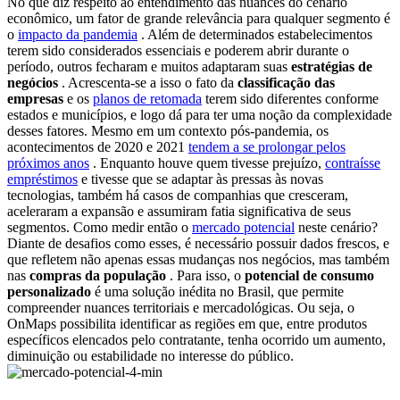
No que diz respeito ao entendimento das nuances do cenário
econômico, um fator de grande relevância para qualquer segmento é
o
impacto da pandemia
.
Além de determinados estabelecimentos
terem sido considerados essenciais e poderem abrir durante o
período, outros fecharam e muitos adaptaram suas
estratégias de
negócios
.
Acrescenta-se a isso o fato da
classificação das
empresas
e os
planos de retomada
terem sido diferentes conforme
estados e municípios, e logo dá para ter uma noção da complexidade
desses fatores.
Mesmo em um contexto pós-pandemia, os
acontecimentos de 2020 e 2021
tendem a se prolongar pelos
próximos anos
.
Enquanto houve quem tivesse prejuízo,
contraísse
empréstimos
e tivesse que se adaptar às pressas às novas
tecnologias, também há casos de companhias que cresceram,
aceleraram a expansão e assumiram fatia significativa de seus
segmentos.
Como medir então o
mercado potencial
neste cenário?
Diante de desafios como esses, é necessário possuir dados frescos, e
que refletem não apenas essas mudanças nos negócios, mas também
nas
compras da população
.
Para isso, o
potencial de consumo
personalizado
é uma solução inédita no Brasil, que permite
compreender nuances territoriais e mercadológicas.
Ou seja, o
OnMaps possibilita identificar as regiões em que, entre produtos
específicos elencados pelo contratante, tenha ocorrido um aumento,
diminuição ou estabilidade no interesse do público.