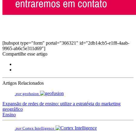
[hubspot type="form" portal="366321" id="2db14cb5-e1f8-4aab-
9965-ab6c5e311d69"]
Compartilhe esse artigo
Artigos Relacionados
por
geofusion
Expansão de redes de ensino: utilize a estratégia do marketing
geográfico
Ensino
por
Cortex Intelligence