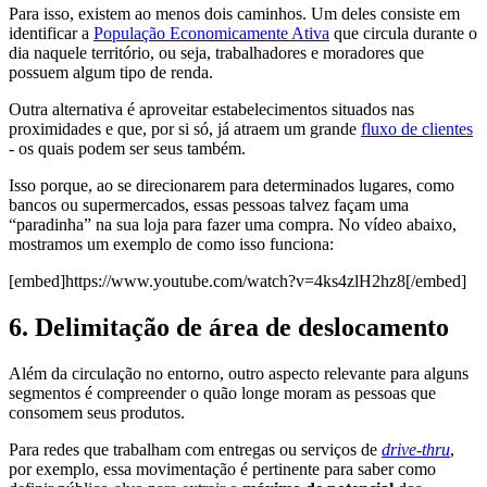
Para isso, existem ao menos dois caminhos. Um deles consiste em
identificar a
População Economicamente Ativa
que circula durante o
dia naquele território, ou seja, trabalhadores e moradores que
possuem algum tipo de renda.
Outra alternativa é aproveitar estabelecimentos situados nas
proximidades e que, por si só, já atraem um grande
fluxo de clientes
- os quais podem ser seus também.
Isso porque, ao se direcionarem para determinados lugares, como
bancos ou supermercados, essas pessoas talvez façam uma
“paradinha” na sua loja para fazer uma compra. No vídeo abaixo,
mostramos um exemplo de como isso funciona:
[embed]https://www.youtube.com/watch?v=4ks4zlH2hz8[/embed]
6. Delimitação de área de deslocamento
Além da circulação no entorno, outro aspecto relevante para alguns
segmentos é compreender o quão longe moram as pessoas que
consomem seus produtos.
Para redes que trabalham com entregas ou serviços de
drive-thru
,
por exemplo, essa movimentação é pertinente para saber como