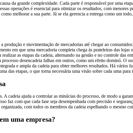
causa da grande complexidade. Cada parte é responsável por uma etapa e
essas operações é essencial para otimizar os resultados, com menores 
como melhorar a sua parte. Já se ela gerencia a entrega como um todo, t
e a produção e movimentação de mercadorias até chegar ao consumidor.
momento em que uma mercadoria completa chega às prateleiras das lojas
alizar as etapas da cadeia, alternando na gestão e no controle das ent
processo desencadeia falhas em outros, como um efeito dominó. O outr
ntegrada e ampla da cadeia para obter melhores resultados. Há vários fat
ma das etapas, o que torna necessária uma visão sobre cada uma para id
sa
. A cadeia ajuda a controlar as minúcias do processo, de modo a garan
sso faz com que cada fase seja desempenhada com precisão e segurança,
is organizada, com todos os membros da cadeia espelhando o mesmo cu
n em uma empresa?