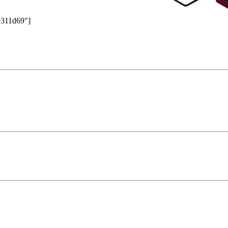
e311d69"]