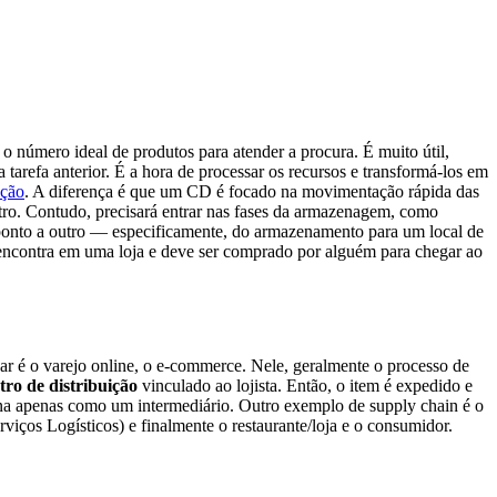
o número ideal de produtos para atender a procura. É muito útil,
tarefa anterior. É a hora de processar os recursos e transformá-los em
ição
. A diferença é que um CD é focado na movimentação rápida das
tro. Contudo, precisará entrar nas fases da armazenagem, como
um ponto a outro — especificamente, do armazenamento para um local de
encontra em uma loja e deve ser comprado por alguém para chegar ao
ar é o varejo online, o e-commerce. Nele, geralmente o processo de
tro de distribuição
vinculado ao lojista. Então, o item é expedido e
iona apenas como um intermediário. Outro exemplo de supply chain é o
viços Logísticos) e finalmente o restaurante/loja e o consumidor.