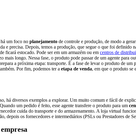
, há um foco no
planejamento
de controle e produção, de modo a gerar 
a e precisa. Depois, temos a produção, que segue o que foi definido na 
onde ficará estocado. Pode ser em um armazém ou em
centros de distribu
o mais longo. Nessa fase, o produto pode passar de um agente para ou
á prepara a próxima etapa: transporte. É a fase de levar o produto de 
e também. Por fim, podemos ter a
etapa de venda
, em que o produto se 
so, há diversos exemplos a explorar. Um muito comum e fácil de explic
Quando um pedido é feito, esse agente transfere o produto para um
cen
ornecedor cuida do transporte e do armazenamento. A loja virtual func
ão, depois os fornecedores e intermediários (PSLs ou Prestadores de Ser
a empresa