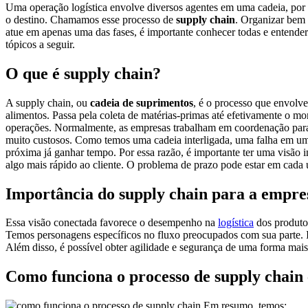
Uma operação logística envolve diversos agentes em uma cadeia, por 
o destino. Chamamos esse processo de
supply chain
. Organizar bem 
atue em apenas uma das fases, é importante conhecer todas e entender 
tópicos a seguir.
O que é supply chain?
A supply chain, ou
cadeia de suprimentos
, é o processo que envolv
alimentos. Passa pela coleta de matérias-primas até efetivamente o 
operações. Normalmente, as empresas trabalham em coordenação para re
muito custosos. Como temos uma cadeia interligada, uma falha em um 
próxima já ganhar tempo. Por essa razão, é importante ter uma visão i
algo mais rápido ao cliente. O problema de prazo pode estar em cada u
Importância do supply chain para a empre
Essa visão conectada favorece o desempenho na
logística
dos produtos
Temos personagens específicos no fluxo preocupados com sua parte. I
Além disso, é possível obter agilidade e segurança de uma forma ma
Como funciona o processo de supply chai
Em resumo, temos: