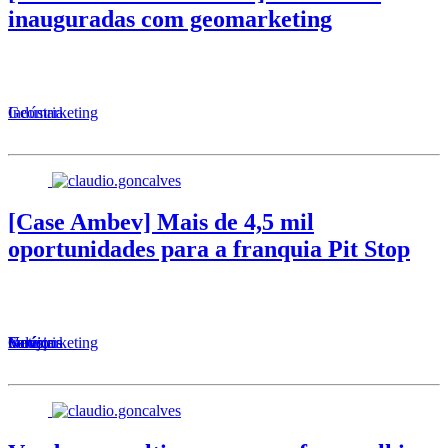
inauguradas com geomarketing
Geomarketing
Indústria
[Case Ambev] Mais de 4,5 mil
oportunidades para a franquia Pit Stop
Serviços
Varejo
Notícia
Geomarketing
Indústria