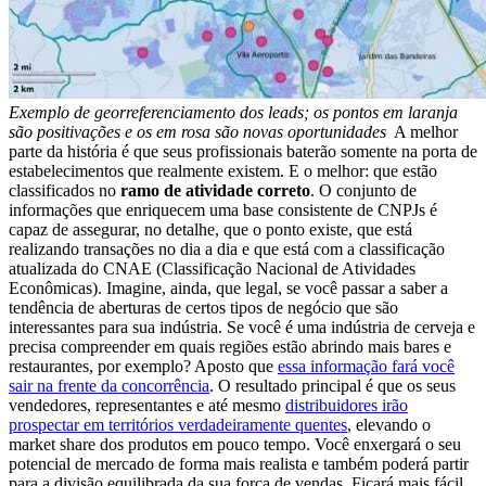
Exemplo de georreferenciamento dos leads; os pontos em laranja
são positivações e os em rosa são novas oportunidades
A melhor
parte da história é que seus profissionais baterão somente na porta de
estabelecimentos que realmente existem. E o melhor: que estão
classificados no
ramo de atividade correto
. O conjunto de
informações que enriquecem uma base consistente de CNPJs é
capaz de assegurar, no detalhe, que o ponto existe, que está
realizando transações no dia a dia e que está com a classificação
atualizada do CNAE (Classificação Nacional de Atividades
Econômicas). Imagine, ainda, que legal, se você passar a saber a
tendência de aberturas de certos tipos de negócio que são
interessantes para sua indústria. Se você é uma indústria de cerveja e
precisa compreender em quais regiões estão abrindo mais bares e
restaurantes, por exemplo? Aposto que
essa informação fará você
sair na frente da concorrência
. O resultado principal é que os seus
vendedores, representantes e até mesmo
distribuidores irão
prospectar em territórios verdadeiramente quentes
, elevando o
market share dos produtos em pouco tempo. Você enxergará o seu
potencial de mercado de forma mais realista e também poderá partir
para a divisão equilibrada da sua força de vendas. Ficará mais fácil