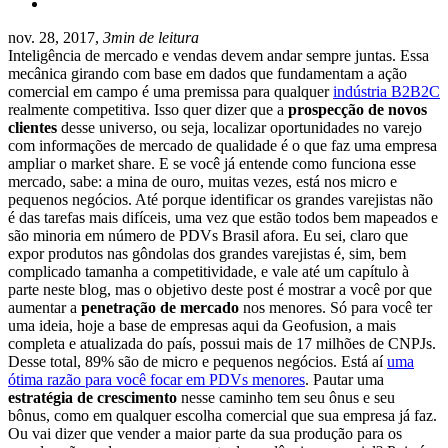
nov. 28, 2017,
3min de leitura
Inteligência de mercado e vendas devem andar sempre juntas. Essa
mecânica girando com base em dados que fundamentam a ação
comercial em campo é uma premissa para qualquer
indústria B2B2C
realmente competitiva. Isso quer dizer que a
prospecção de novos
clientes
desse universo, ou seja, localizar oportunidades no varejo
com informações de mercado de qualidade é o que faz uma empresa
ampliar o market share. E se você já entende como funciona esse
mercado, sabe: a mina de ouro, muitas vezes, está nos micro e
pequenos negócios. Até porque identificar os grandes varejistas não
é das tarefas mais difíceis, uma vez que estão todos bem mapeados e
são minoria em número de PDVs Brasil afora. Eu sei, claro que
expor produtos nas gôndolas dos grandes varejistas é, sim, bem
complicado tamanha a competitividade, e vale até um capítulo à
parte neste blog, mas o objetivo deste post é mostrar a você por que
aumentar a
penetração de mercado
nos menores. Só para você ter
uma ideia, hoje a base de empresas aqui da Geofusion, a mais
completa e atualizada do país, possui mais de 17 milhões de CNPJs.
Desse total, 89% são de micro e pequenos negócios. Está aí
uma
ótima razão para você focar em PDVs menores
. Pautar uma
estratégia de crescimento
nesse caminho tem seu ônus e seu
bônus, como em qualquer escolha comercial que sua empresa já faz.
Ou vai dizer que vender a maior parte da sua produção para os