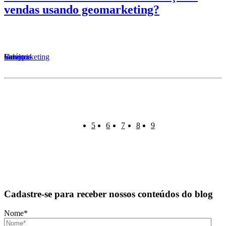
vendas usando geomarketing?
Serviços
Varejo
Geomarketing
Indústria
5
6
7
8
9
Cadastre-se para receber nossos conteúdos do blog
Nome
*