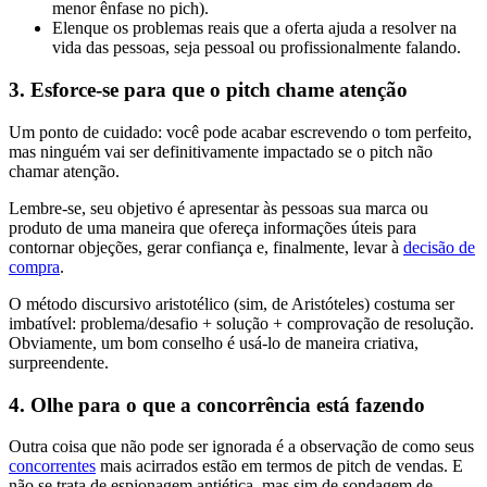
menor ênfase no pich).
Elenque os problemas reais que a oferta ajuda a resolver na
vida das pessoas, seja pessoal ou profissionalmente falando.
3. Esforce-se para que o pitch chame atenção
Um ponto de cuidado: você pode acabar escrevendo o tom perfeito,
mas ninguém vai ser definitivamente impactado se o pitch não
chamar atenção.
Lembre-se, seu objetivo é apresentar às pessoas sua marca ou
produto de uma maneira que ofereça informações úteis para
contornar objeções, gerar confiança e, finalmente, levar à
decisão de
compra
.
O método discursivo aristotélico (sim, de Aristóteles) costuma ser
imbatível: problema/desafio + solução + comprovação de resolução.
Obviamente, um bom conselho é usá-lo de maneira criativa,
surpreendente.
4. Olhe para o que a concorrência está fazendo
Outra coisa que não pode ser ignorada é a observação de como seus
concorrentes
mais acirrados estão em termos de pitch de vendas. E
não se trata de espionagem antiética, mas sim de sondagem de