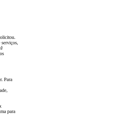
olicitou.
 serviços,
cê
os
r. Para
ade,
x
ima para