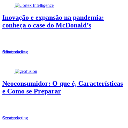
Inovação e expansão na pandemia:
conheça o case do McDonald’s
Alimentação
Serviços
Geomarketing
Neoconsumidor: O que é, Características
e Como se Preparar
Serviços
Geomarketing