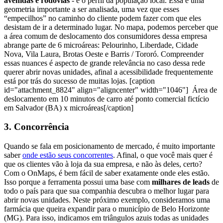
avenidas e rodovias
- e o perfil da população local.
Essa é uma
geometria importante a ser analisada, uma vez que esses
“empecilhos” no caminho do cliente podem fazer com que eles
desistam de ir a determinado lugar.
No mapa, podemos perceber que
a área comum de deslocamento dos consumidores dessa empresa
abrange parte de 6 microáreas: Pelourinho, Liberdade, Cidade
Nova, Vila Laura, Brotas Oeste e Barris / Tororó.
Compreender
essas nuances é aspecto de grande relevância no caso dessa rede
querer abrir novas unidades, afinal a acessibilidade frequentemente
está por trás do sucesso de muitas lojas.
[caption
id="attachment_8824" align="aligncenter" width="1046"]
Área de
deslocamento em 10 minutos de carro até ponto comercial fictício
em Salvador (BA) x microáreas[/caption]
3. Concorrência
Quando se fala em posicionamento de mercado, é muito importante
saber
onde estão seus concorrentes
.
Afinal, o que você mais quer é
que os clientes vão à loja da sua empresa, e não às deles, certo?
Com o OnMaps, é bem fácil de saber exatamente onde eles estão.
Isso porque a ferramenta possui uma base com
milhares de leads
de
todo o país para que sua companhia descubra o melhor lugar para
abrir novas unidades.
Neste próximo exemplo, consideramos uma
farmácia que queira expandir para o município de Belo Horizonte
(MG).
Para isso, indicamos em triângulos azuis todas as unidades