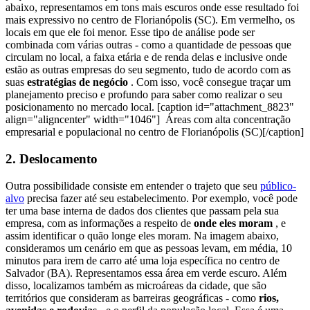
abaixo, representamos em tons mais escuros onde esse resultado foi
mais expressivo no centro de Florianópolis (SC). Em vermelho, os
locais em que ele foi menor.
Esse tipo de análise pode ser
combinada com várias outras - como a quantidade de
pessoas
que
circulam no local, a faixa etária e de renda delas e inclusive onde
estão as outras empresas do seu segmento, tudo de acordo com as
suas
estratégias de negócio
.
Com isso, você consegue traçar um
planejamento preciso e profundo para saber como realizar o seu
posicionamento no mercado local.
[caption id="attachment_8823"
align="aligncenter" width="1046"]
Áreas com alta concentração
empresarial e populacional no centro de Florianópolis (SC)[/caption]
2. Deslocamento
Outra possibilidade consiste em entender o trajeto que seu
público-
alvo
precisa fazer até seu estabelecimento.
Por exemplo, você pode
ter uma base interna de dados dos clientes que passam pela sua
empresa, com as informações a respeito de
onde eles moram
, e
assim identificar o quão longe eles moram.
Na imagem abaixo,
consideramos um cenário em que as pessoas levam, em média, 10
minutos para irem de carro até uma loja específica no centro de
Salvador (BA). Representamos essa área em verde escuro.
Além
disso, localizamos também as microáreas da cidade, que são
territórios que consideram as barreiras geográficas - como
rios,