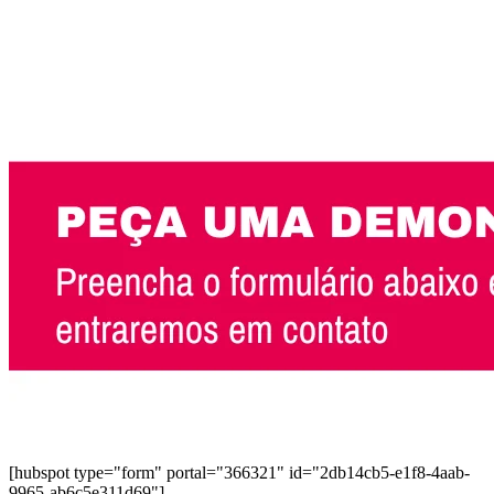
[hubspot type="form" portal="366321" id="2db14cb5-e1f8-4aab-
9965-ab6c5e311d69"]