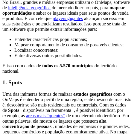
No Brasil, grandes e médias empresas utilizam o OnMaps, software
de
inteligência geográfica
de mercado líder no país, para
mapear
oportunidades
e saber os lugares ideais para seus pontos de venda
e produtos.
É com ele que
players gigantes
alcançam sucesso em
suas estratégias e potencializam resultados. Isso porque se trata de
um software que permite extrair informações para:
Entender características populacionais;
Mapear
comportamento de consumo de possíveis clientes;
Localizar concorrentes;
Entre diversas outras possibilidades.
E isso com dados de
todos os 5.570 municípios
do território
nacional.
1. Spots
Uma das inúmeras formas de realizar
estudos geográficos
com o
OnMaps é entender o perfil de uma região, e até mesmo de ruas: isto
é, descobrir se são mais residenciais ou comerciais.
Com os dados
de
Spots
- disponíveis na ferramenta -, é possível identificar, por
exemplo, as
áreas mais “quentes”
de um determinado território.
Em
outras palavras, ela mostra os lugares que possuem
alta
concentração de
pessoas
, unidades de empresas de grandes redes,
pequenos comércios e população economicamente ativa.
No mapa