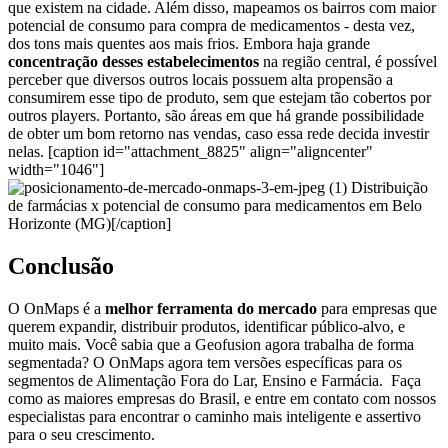
que existem na cidade. Além disso, mapeamos os bairros com maior
potencial de consumo para compra de medicamentos - desta vez,
dos tons mais quentes aos mais frios.
Embora haja grande
concentração desses estabelecimentos
na região central, é possível
perceber que diversos outros locais possuem alta propensão a
consumirem esse tipo de produto, sem que estejam tão cobertos por
outros players.
Portanto, são áreas em que há grande possibilidade
de obter um bom retorno nas vendas, caso essa rede decida investir
nelas.
[caption id="attachment_8825" align="aligncenter"
width="1046"]
Distribuição
de farmácias x potencial de consumo para medicamentos em Belo
Horizonte (MG)[/caption]
Conclusão
O OnMaps é a
melhor ferramenta do mercado
para empresas que
querem expandir, distribuir produtos, identificar público-alvo, e
muito mais.
Você sabia que a Geofusion agora trabalha de forma
segmentada? O OnMaps agora tem versões específicas para os
segmentos de Alimentação Fora do Lar, Ensino e Farmácia.
Faça
como as maiores empresas do Brasil, e entre em contato com nossos
especialistas para encontrar o caminho mais inteligente e assertivo
para o seu crescimento.