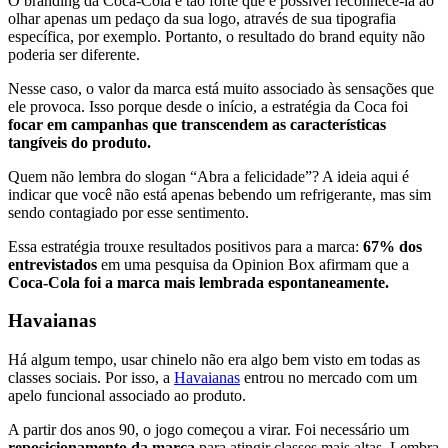
O branding da Coca-Cola é tão forte que é possível reconhecê-la ao
olhar apenas um pedaço da sua logo, através de sua tipografia
específica, por exemplo. Portanto, o resultado do brand equity não
poderia ser diferente.
Nesse caso, o valor da marca está muito associado às sensações que
ele provoca. Isso porque desde o início, a estratégia da Coca foi
focar em campanhas que transcendem as características
tangíveis do produto.
Quem não lembra do slogan “Abra a felicidade”? A ideia aqui é
indicar que você não está apenas bebendo um refrigerante, mas sim
sendo contagiado por esse sentimento.
Essa estratégia trouxe resultados positivos para a marca:
67% dos
entrevistados
em uma pesquisa da Opinion Box afirmam que a
Coca-Cola foi a marca mais lembrada espontaneamente.
Havaianas
Há algum tempo, usar chinelo não era algo bem visto em todas as
classes sociais. Por isso, a
Havaianas
entrou no mercado com um
apelo funcional associado ao produto.
A partir dos anos 90, o jogo começou a virar. Foi necessário um
reposicionamento da marca
para atingir classes mais altas. Lembra