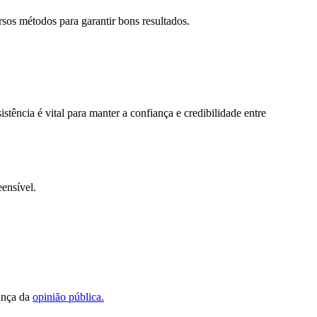
rsos métodos para garantir bons resultados.
ência é vital para manter a confiança e credibilidade entre
eensível.
ança da
opinião pública.