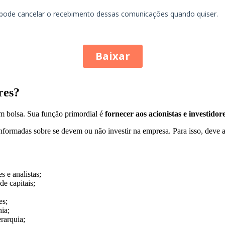
res?
em bolsa. Sua função primordial é
fornecer aos acionistas e investidor
 informadas sobre se devem ou não investir na empresa. Para isso, dev
s e analistas;
e capitais;
es;
ia;
rarquia;