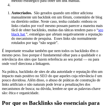
método estratégico para obter um link manual.
Autocriados.
São gerados quando um editor adiciona
manualmente um backlink em um fórum, comentário de blog
ou diretório online. Neste caso, tenha cuidado: embora os
links criados por você mesmo possam parecer a maneira mais
fácil de obter backlinks, muitas das táticas tendem para o “
seo
black hat
”, estratégias que afetam negativamente a reputação
do mecanismo de pesquisa. Esses links são normalmente
rotulados por tags “não seguir”.
É importante ressaltar também que nem todos os backlinks têm o
mesmo peso. Isso porque é fundamental olhar para a qualidade e a
relevância dos sites que fazem referência ao seu portal — ou para
onde você direciona a linkagem.
Na prática, backlinks de sites de alta autoridade e reputação têm um
impacto mais positivo no SEO do que aqueles cuja relevância é um
pouco duvidosa. Além disso, o abuso de práticas de construção de
links artificiais e não naturais pode levar a penalizações dos
mecanismos de busca; na dúvida, lembre-se que as palavras-chave
são: ética e organicidade.
Por que os Backlinks são essenciais para