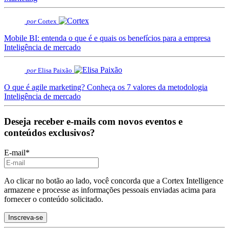
por
Cortex
Mobile BI: entenda o que é e quais os benefícios para a empresa
Inteligência de mercado
por
Elisa Paixão
O que é agile marketing? Conheça os 7 valores da metodologia
Inteligência de mercado
Deseja receber e-mails com novos eventos e
conteúdos exclusivos?
E-mail
*
Ao clicar no botão ao lado, você concorda que a Cortex Intelligence
armazene e processe as informações pessoais enviadas acima para
fornecer o conteúdo solicitado.