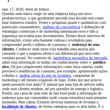
mar. 17, 2020,
4min de leitura
Quando uma marca surge ou uma empresa lança um novo
produto/serviço, o que geralmente precede essa decisão tem como
base inúmeros estudos. Testes e pesquisas quanti e qualitativas com
potenciais consumidores,
análises da concorrência
e definições de
estratégias comerciais e de marketing minimizam erros e dão a
segurança necessária para investimentos. Dentro desse universo de
informações, existe uma bastante valiosa e reveladora para
compreender perfis e hábitos de consumo: o
endereço de seus
clientes
. Conhecer onde mora e/ou trabalha uma pessoa que
consome o que a empresa oferta é um diferencial que nem todo
varejista possui. No contexto da
inteligência geográfica de mercado
,
saber essa informação se traduz em conhecimento sobre o
público-
alvo
, Dá pra compreender informações como faixa salarial, renda
provável e tendências de consumo, por exemplo, aprimorando ações
voltadas a
melhor oferta do mix de produtos
, campanhas de
marketing e até mesmo expansão de lojas. Então por que poucos
ainda possuem esse dado? É natural que uma loja de móveis saiba
onde seus clientes residem, até por questões de entrega e logística.
Porém, um caixa de uma rede de fast food pedir a informação de
endereço para um consumidor pode causar estranheza num primeiro
momento. Mas calma. Existem diversas maneiras de levantar a
localidade de clientes
, de forma vantajosa para os dois lados. É o