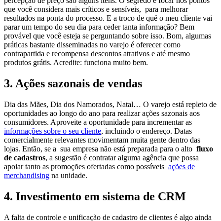
percepção de preço são alguns itens. O segredo é focar nos pontos
que você considera mais críticos e sensíveis, para melhorar
resultados na ponta do processo. E a troco de quê o meu cliente vai
parar um tempo do seu dia para ceder tanta informação? Bem
provável que você esteja se perguntando sobre isso. Bom, algumas
práticas bastante disseminadas no varejo é oferecer como
contrapartida e recompensa descontos atrativos e até mesmo
produtos grátis. Acredite: funciona muito bem.
3. Ações sazonais de vendas
Dia das Mães, Dia dos Namorados, Natal… O varejo está repleto de
oportunidades ao longo do ano para realizar ações sazonais aos
consumidores. Aproveite a oportunidade para incrementar as
informações sobre o seu cliente
, incluindo o endereço. Datas
comercialmente relevantes movimentam muita gente dentro das
lojas. Então, se a sua empresa não está preparada para o alto
fluxo
de cadastros
, a sugestão é contratar alguma agência que possa
apoiar tanto as promoções ofertadas como possíveis
ações de
merchandising
na unidade.
4. Investimento em sistema de CRM
A falta de controle e unificação de cadastro de clientes é algo ainda