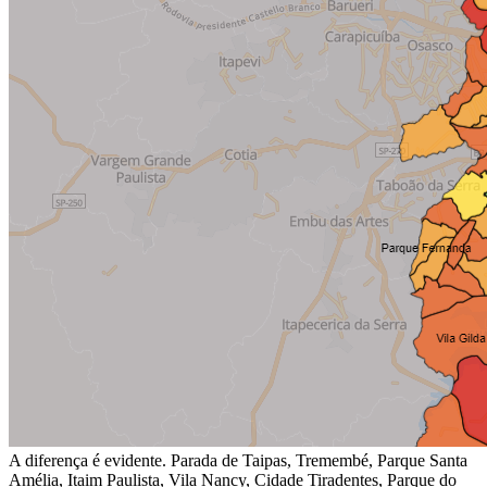
A diferença é evidente. Parada de Taipas, Tremembé, Parque Santa
Amélia, Itaim Paulista, Vila Nancy, Cidade Tiradentes, Parque do