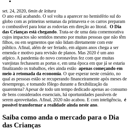
set. 24, 2020,
6min de leitura
O ano está acabando. O sol volta a aparecer no hemisfério sul do
globo com as primeiras semanas da primavera e os carros preparam
o combustível para lotar as rodovias em direção ao litoral.
O Dia
das Crianças está chegando
. Trata-se de uma data comemorativa
cujos impactos são sentidos mesmo por muitas pessoas que não têm
filhos, ou em segmentos que não lidam diretamente com este
público. Afinal, além de ser feriado, em alguns anos chega a ser
emenda e motivo para revisão de planos. Mas 2020 é um ano
atípico. A pandemia do novo coronavírus fez com que muitas
varejistas fechassem as portas e, em uma época em que já se estaria
finalizando os trabalhos, eles ainda estão
apenas começando em
meio à retomada da economia
. O que esperar neste cenário, no
qual as pessoas estão se recuperando financeiramente após meses de
desemprego, e tomando fôlego durante a flexibilização da
quarentena? Apesar de todo um tempo dedicado apenas ao consumo
de bens considerados essenciais, há oportunidades passíveis de
serem aproveitadas. Afinal, 2020 não acabou. E com inteligência,
é
possível transformar a realidade ainda neste ano
.
Saiba como anda o mercado para o Dia
das Crianças