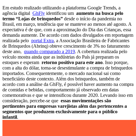
Em estudo realizado utilizando a plataforma Google Trends, a
agência digital
GhFly
identificou um
aumento na busca pelo
termo “Lojas de brinquedos”
desde o início da pandemia no
Brasil, em março, tendência que se manteve ao menos até agosto. A
expectativa é de que, com a aproximação do Dia das Crianças, essa
demanda aumente. De acordo com dados divulgados em reportagem
realizada pelo
portal Extra
, a Associação Brasileira de Fabricantes
de Brinquedos (Abrinq) obteve crescimento de 3% no faturamento
deste ano,
quando comparado a 2019
. A cobertura realizada pelo
veículo mostra ainda que as indústrias do País já preparam os
estoques e esperam
retorno positivo para este ano
. Isso porque,
com a alta do dólar, torna-se desestimulante a compra de brinquedos
importados. Consequentemente, o mercado nacional sai como
beneficiário deste contexto. Além dos brinquedos, também de
acordo com a análise da GhFly, é possível haver aumento na compra
de comidas e bebidas, comportamento já observado em datas
comemorativas e que se intensificou durante 2020. Levando isso em
consideração, percebe-se que
essas movimentações são
pertinentes para empresas varejistas além das pertencentes a
segmentos que produzem exclusivamente para o público
infantil
.