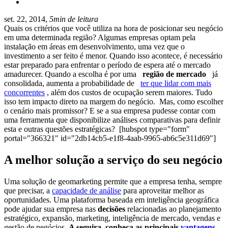
set. 22, 2014,
5min de leitura
Quais os critérios que você utiliza na hora de posicionar seu negócio
em uma determinada região? Algumas empresas optam pela
instalação em áreas em desenvolvimento, uma vez que o
investimento a ser feito é menor. Quando isso acontece, é necessário
estar preparado para enfrentar o período de espera até o mercado
amadurecer. Quando a escolha é por uma
região de mercado
já
consolidada, aumenta a probabilidade de
ter que lidar com mais
concorrentes
, além dos custos de ocupação serem maiores. Tudo
isso tem impacto direto na margem do negócio.
Mas, como escolher
o cenário mais promissor? E se a sua empresa pudesse contar com
uma ferramenta que disponibilize análises comparativas para definir
esta e outras questões estratégicas?
[hubspot type="form"
portal="366321" id="2db14cb5-e1f8-4aab-9965-ab6c5e311d69"]
A melhor solução a serviço do seu negócio
Uma solução de geomarketing permite que a empresa tenha, sempre
que precisar, a
capacidade de análise
para aproveitar melhor as
oportunidades. Uma plataforma baseada em inteligência geográfica
pode ajudar sua empresa nas
decisões
relacionadas ao planejamento
estratégico, expansão, marketing, inteligência de mercado, vendas e
gestão de negócios.
A seguira, conheça as principais
vantagens